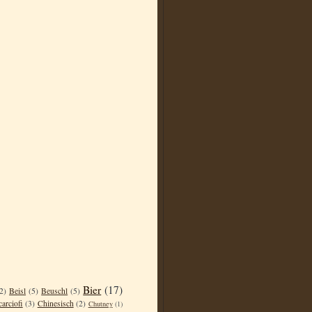
Bier
(17)
2)
Beisl
(5)
Beuschl
(5)
carciofi
(3)
Chinesisch
(2)
Chutney
(1)