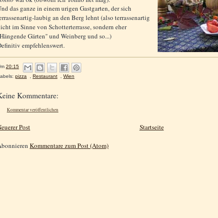
nd das ganze in einem urigen Gastgarten, der sich
errassenartig-laubig an den Berg lehnt (also terrassenartig
icht im Sinne von Schotterterrasse, sondern eher
Hängende Gärten" und Weinberg und so...)
efinitiv empfehlenswert.
Um
20:15
abels:
pizza
,
Restaurant
,
Wien
Keine Kommentare:
Kommentar veröffentlichen
euerer Post
Startseite
Abonnieren
Kommentare zum Post (Atom)