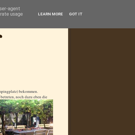
user-agent
erate usage
LEARN MORE
GOT IT
ampingplatz) bekommen.
e betreten, noch dazu eben die