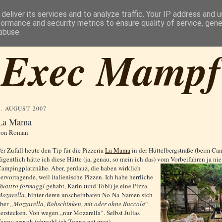
deliver its services and to analyze traffic. Your IP address and 
formance and security metrics to ensure quality of service, gen
abuse.
Exec Mampf
1. AUGUST 2007
La Mama
von
Roman
er Zufall heute den Tip für die Pizzeria
La Mama
in der Hüttelbergstraße (beim C
igentlich hätte ich diese Hütte (ja, genau, so mein ich das) vom Vorbeifahren
ja ni
ampingplatznähe. Aber, perdauz, die haben wirklich
ervorragende, weil italienische Pizzen. Ich habe herrliche
uattro formaggi
gehabt, Karin (und Tobi) je eine Pizza
Mozarella
, hinter deren unscheinbaren No-Na-Namen sich
aber
„Mozzarella, Rohschinken, mit oder ohne Ruccola
“
erstecken. Von wegen „nur Mozarella“. Selbst Julias
Tonno
war ok (obwohl ich Tonno net mag).