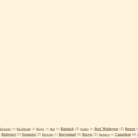
Bärlauch
(2)
Beef Wellington
(2)
Beeren
(
Bäckerei
(1)
Backhendl
(1)
Bagel
(1)
Bar
(1)
basket
(1)
Bratwurst
(3)
brennerei
(2)
Burgenland
(4)
Burger
(2)
Cannelloni
(4)
)
Brownie
(1)
business
(1)