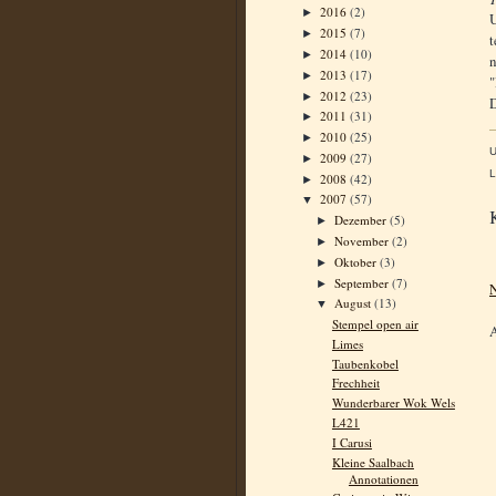
2016
(2)
►
U
2015
(7)
►
t
2014
(10)
►
n
2013
(17)
►
"
2012
(23)
►
D
2011
(31)
►
2010
(25)
►
2009
(27)
►
L
2008
(42)
►
2007
(57)
▼
Dezember
(5)
►
November
(2)
►
Oktober
(3)
►
September
(7)
►
N
August
(13)
▼
Stempel open air
Limes
Taubenkobel
Frechheit
Wunderbarer Wok Wels
L421
I Carusi
Kleine Saalbach
Annotationen