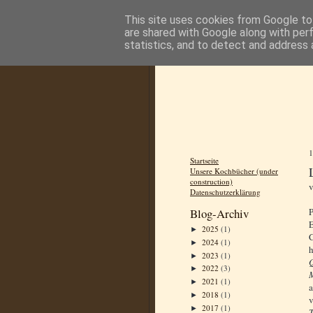
This site uses cookies from Google to 
are shared with Google along with per
statistics, and to detect and address 
Startseite
Unsere Kochbücher (under
construction)
Datenschutzerklärung
P
Blog-Archiv
E
2025
(1)
►
C
2024
(1)
►
h
2023
(1)
►
Q
2022
(3)
►
2021
(1)
►
2018
(1)
►
v
2017
(1)
►