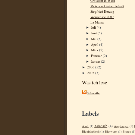
Croissant in Wien
Meixners Gastwirtschaft
Siegfried Herzog
Weissensee 2007
La Mama
Juli
(4)
►
Juni
(5)
►
Mai
(5)
►
April
(4)
►
März
(5)
►
Februar
(2)
►
Januar
(2)
►
2006
(52)
►
2005
(3)
►
Was ich lese
Subscribe
Labels
Asiatisch
(4)
Aioli
(1)
Augsburger
(1)
Blaufränkisch
(1)
Blutwurst
(1)
Braten
(1