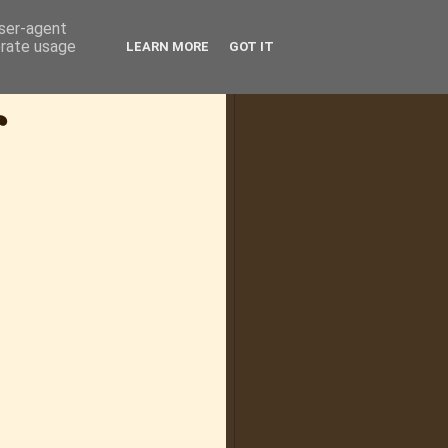
user-agent
erate usage
LEARN MORE
GOT IT