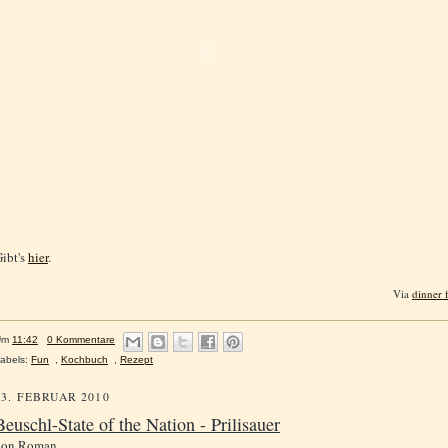
ibt's
hier
.
Via
dinner 
Um
11:42
0 Kommentare
abels:
Fun
,
Kochbuch
,
Rezept
13. FEBRUAR 2010
Beuschl-State of the Nation - Prilisauer
von
Roman