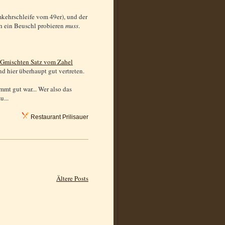
mkehrschleife vom 49er), und der
ch ein Beuschl probieren
muss
.
Gmischten Satz vom Zahel
d hier überhaupt gut vertreten.
mmt gut war... Wer also das
u...
Restaurant Prilisauer
Ältere Posts