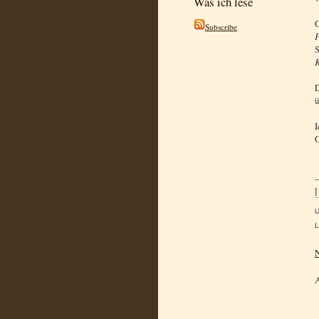
Was ich lese
G
Subscribe
P
S
D
ü
I
G
-
[
L
N