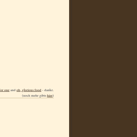
for one
and
oh, glorious food
- danke.
(noch mehr gibts
hier
)