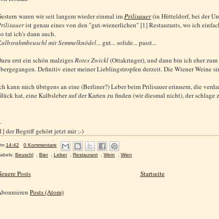
estern waren wir seit langem wieder einmal im
Prilisauer
(in Hütteldorf, bei der U
rilisauer
ist genau eines von den "gut-wienerlichen" [1] Restaurants, wo ich einfa
o tat ich's dann auch.
Kalbsrahmbeuschl mit Semmelknödel
... gut... solide... passt...
azu erst ein schön malziges
Rotes Zwickl
(Ottakringer), und dann bin ich eher zum
bergegangen. Definitiv einer meiner Lieblingstropfen derzeit. Die Wiener Weine sin
ch kann mich übrigens an eine (Berliner?) Leber beim Prilisauer erinnern, die verda
lück hat, eine Kalbsleber auf der Karten zu finden (wir diesmal nicht), der schlage z
-
1] der Begriff gehört jetzt mir ;-)
Um
14:42
0 Kommentare
abels:
Beuschl
,
Bier
,
Leber
,
Restaurant
,
Wein
,
Wien
euere Posts
Startseite
Abonnieren
Posts (Atom)