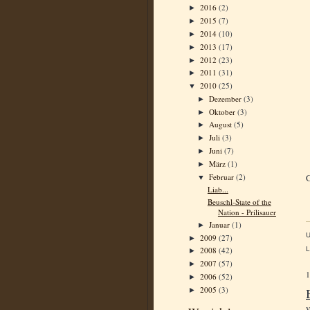
2016
(2)
►
2015
(7)
►
2014
(10)
►
2013
(17)
►
2012
(23)
►
2011
(31)
►
2010
(25)
▼
Dezember
(3)
►
Oktober
(3)
►
August
(5)
►
Juli
(3)
►
Juni
(7)
►
März
(1)
►
Februar
(2)
G
▼
Liab...
Beuschl-State of the
Nation - Prilisauer
Januar
(1)
►
2009
(27)
►
L
2008
(42)
►
2007
(57)
►
2006
(52)
►
2005
(3)
►