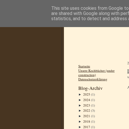
This site uses cookies from Google to 
are shared with Google along with per
statistics, and to detect and address 
Startseite
Unsere Kochbücher (under
construction)
Datenschutzerklärung
A
Blog-Archiv
2025
(1)
►
2024
(1)
►
2023
(1)
►
2022
(3)
►
2021
(1)
►
2018
(1)
►
2017
(1)
►