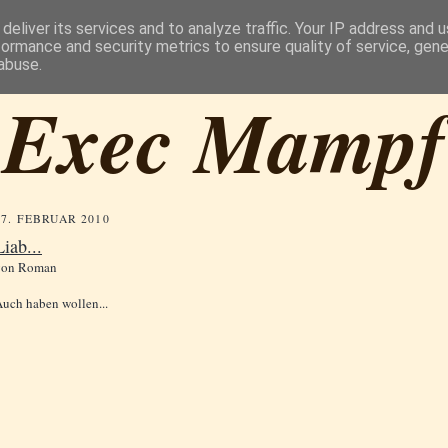
deliver its services and to analyze traffic. Your IP address and 
formance and security metrics to ensure quality of service, gen
abuse.
Exec Mampf
27. FEBRUAR 2010
Liab...
von
Roman
uch haben wollen...