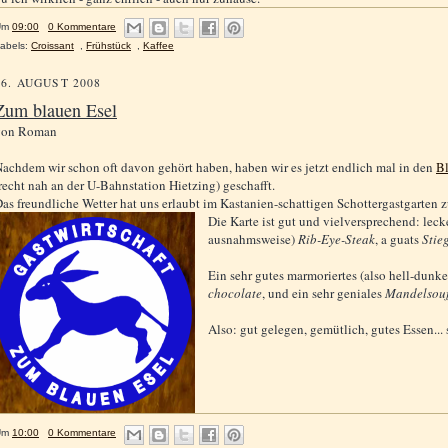
Um
09:00
0 Kommentare
abels:
Croissant
,
Frühstück
,
Kaffee
16. AUGUST 2008
Zum blauen Esel
von
Roman
achdem wir schon oft davon gehört haben, haben wir es jetzt endlich mal in den
B
recht nah an der U-Bahnstation Hietzing) geschafft.
as freundliche Wetter hat uns erlaubt im Kastanien-schattigen Schottergastgarten z
Die Karte ist gut und vielversprechend: lec
ausnahmsweise)
Rib-Eye-Steak
, a guats
Stie
Ein sehr gutes marmoriertes (also hell-dunk
chocolate
, und ein sehr geniales
Mandelsouf
Also: gut gelegen, gemütlich, gutes Essen... 
Um
10:00
0 Kommentare