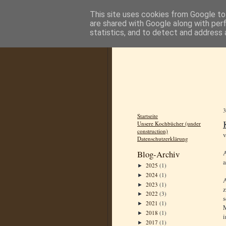
This site uses cookies from Google to 
are shared with Google along with per
statistics, and to detect and address 
Startseite
Unsere Kochbücher (under
construction)
Datenschutzerklärung
A
Blog-Archiv
a
2025
(1)
►
2024
(1)
►
A
2023
(1)
►
z
2022
(3)
►
s
2021
(1)
►
M
2018
(1)
►
i
2017
(1)
►