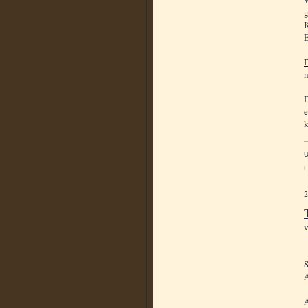
W
g
K
E
D
n
D
e
k
L
S
A
A