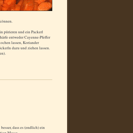
 können.
n pürieren und ein Packerl
härfe entweder Cayenne-Pfeffer
kochen lassen, Koriander
tückerln dazu und ziehen lassen.
en).
esser, dass es (endlich) ein
ation Messe.