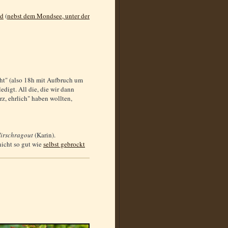
nd
(
nebst dem Mondsee, unter der
cht" (also 18h mit Aufbruch um
digt. All die, die wir dann
z, ehrlich" haben wollten,
irschragout
(Karin).
icht so gut wie
selbst gebrockt