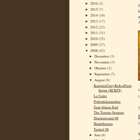
2016
(2)
►
J
2015
(7)
►
k
2014
(10)
►
m
2013
(17)
►
A
2012
(23)
►
2011
(31)
►
2010
(25)
►
2009
(27)
►
2008
(42)
▼
Dezember
(3)
►
November
(3)
►
Oktober
(2)
►
September
(7)
►
August
(8)
▼
KarottenCurryKokosFisch
Suppe (KCKFS)
Le Cedre
L
Frühstücksunsitten
Zum blauen Esel
The Tomato Sessions
Drachenwand 08
Heidelbeeren
Taxhof 08
W
Juni
(6)
►
g