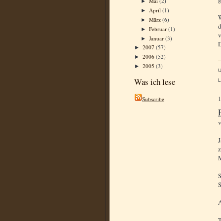
Mai
(2)
►
April
(1)
►
W
März
(6)
►
d
Februar
(1)
►
v
Januar
(3)
►
D
2007
(57)
►
2006
(52)
►
2005
(3)
►
Was ich lese
L
Subscribe
J
z
M
S
S
A
T