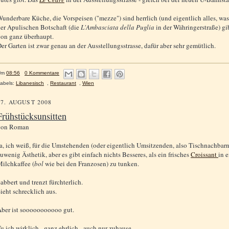
underbare Küche, die Vorspeisen ("mezze") sind herrlich (und eigentlich alles, w
er Apulischen Botschaft (die
L'Ambasciata della Puglia
in der Währingerstraße) gi
on ganz überhaupt.
er Garten ist zwar genau an der Ausstellungsstrasse, dafür aber sehr gemütlich.
Um
08:56
0 Kommentare
abels:
Libanesisch
,
Restaurant
,
Wien
17. AUGUST 2008
Frühstücksunsitten
von
Roman
a, ich weiß, für die Umstehenden (oder eigentlich Umsitzenden, also Tischnachbarn 
uwenig Ästhetik, aber es gibt einfach nichts Besseres, als ein frisches
Croissant
in 
ilchkaffee (
bol
wie bei den Franzosen) zu tunken.
abbert und trenzt fürchterlich.
ieht schrecklich aus.
ber ist sooooooooooo gut.
u ich wirklich - ganz ehrlich - auch nur zuhause.