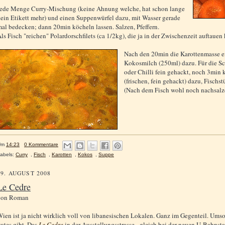
ede Menge Curry-Mischung (keine Ahnung welche, hat schon lange
ein Etikett mehr) und einen Suppenwürfel dazu, mit Wasser gerade
al bedecken; dann 20min köcheln lassen. Salzen, Pfeffern.
ls Fisch "reichen" Polardorschfilets (ca 1/2kg), die ja in der Zwischenzeit auftauen
Nach den 20min die Karottenmasse ei
Kokosmilch (250ml) dazu. Für die Sc
oder Chilli fein gehackt, noch 3min 
(frischen, fein gehackt) dazu, Fischs
(Nach dem Fisch wohl noch nachsalz
Um
14:23
0 Kommentare
abels:
Curry
,
Fisch
,
Karotten
,
Kokos
,
Suppe
29. AUGUST 2008
Le Cedre
von
Roman
ien ist ja nicht wirklich voll von libanesischen Lokalen. Ganz im Gegenteil. Umso b
utes gibt. Das
Le Cedre
in der Ausstellungsstrasse - gleich bei der neuen U-Bahnst