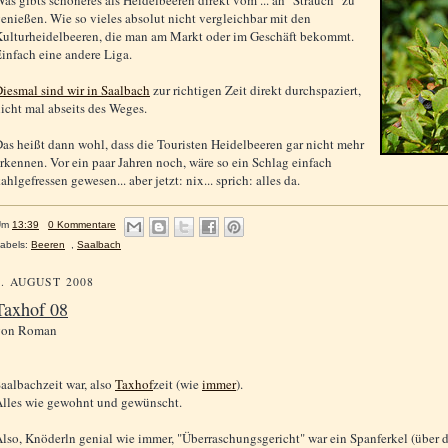
as gibts schöneres als Heidelbeeren direkt vom ... äh "Strauch" zu
enießen. Wie so vieles absolut nicht vergleichbar mit den
ulturheidelbeeren, die man am Markt oder im Geschäft bekommt.
infach eine andere Liga.
iesmal sind wir in Saalbach
zur richtigen Zeit direkt durchspaziert,
icht mal abseits des Weges.
as heißt dann wohl, dass die Touristen Heidelbeeren gar nicht mehr
rkennen. Vor ein paar Jahren noch, wäre so ein Schlag einfach
ahlgefressen gewesen... aber jetzt: nix... sprich: alles da.
Um
13:39
0 Kommentare
abels:
Beeren
,
Saalbach
2. AUGUST 2008
Taxhof 08
von
Roman
aalbachzeit war, also
Taxhof
zeit (wie
immer
).
lles wie gewohnt und gewünscht.
lso, Knöderln genial wie immer, "Überraschungsgericht" war ein Spanferkel (über da