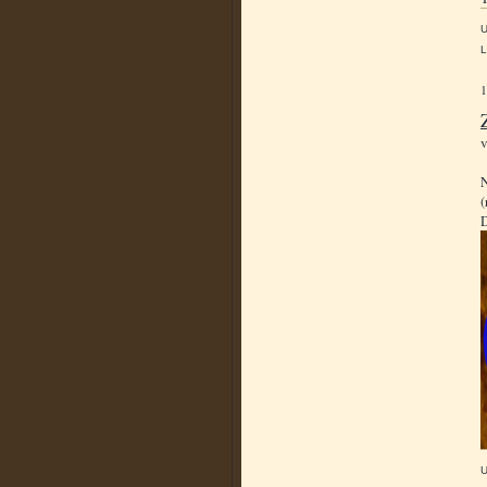
L
N
(
D