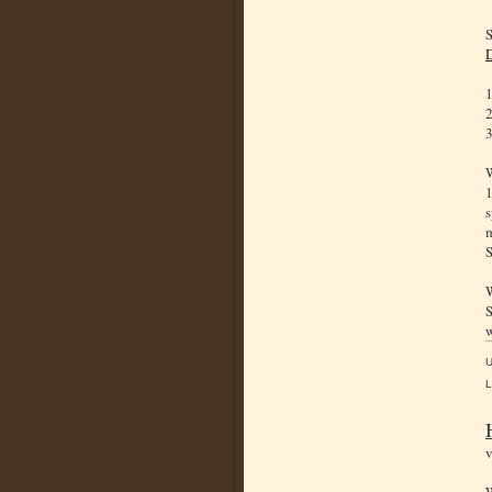
S
1
2
3
W
1
s
m
S
S
w
L