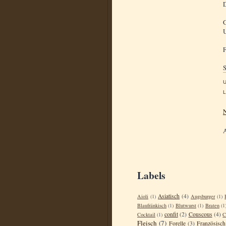
D
G
F
S
L
N
Labels
Asiatisch
(4)
Aioli
(1)
Augsburger
(1)
Blaufränkisch
(1)
Blutwurst
(1)
Braten
(1
confit
(2)
Couscous
(4)
Cocktail
(1)
C
Fleisch
(7)
Forelle
(3)
Französisch