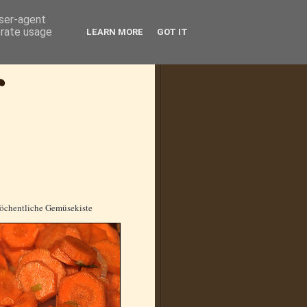
user-agent
erate usage
LEARN MORE
GOT IT
 wöchentliche Gemüsekiste