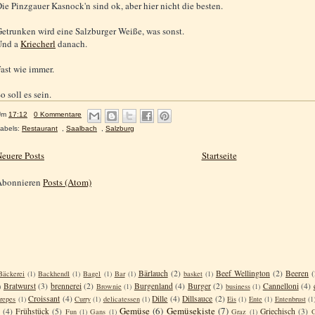
ie Pinzgauer Kasnock'n sind ok, aber hier nicht die besten.
etrunken wird eine Salzburger Weiße, was sonst.
Und a
Kriecherl
danach.
ast wie immer.
o soll es sein.
Um
17:12
0 Kommentare
abels:
Restaurant
,
Saalbach
,
Salzburg
euere Posts
Startseite
Abonnieren
Posts (Atom)
Bärlauch
(2)
Beef Wellington
(2)
Beeren
(
Bäckerei
(1)
Backhendl
(1)
Bagel
(1)
Bar
(1)
basket
(1)
Bratwurst
(3)
brennerei
(2)
Burgenland
(4)
Burger
(2)
Cannelloni
(4)
)
Brownie
(1)
business
(1)
Croissant
(4)
Dille
(4)
Dillsauce
(2)
repes
(1)
Curry
(1)
delicatessen
(1)
Eis
(1)
Ente
(1)
Entenbrust
(1
Gemüse
(6)
Gemüsekiste
(7)
(4)
Frühstück
(5)
Griechisch
(3)
Fun
(1)
Gans
(1)
Graz
(1)
G