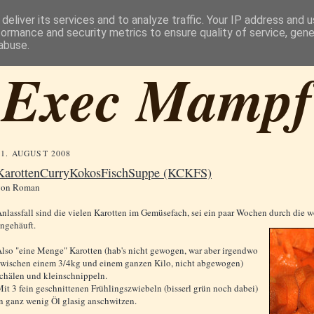
deliver its services and to analyze traffic. Your IP address and 
formance and security metrics to ensure quality of service, gen
abuse.
Exec Mampf
31. AUGUST 2008
KarottenCurryKokosFischSuppe (KCKFS)
von
Roman
nlassfall sind die vielen Karotten im Gemüsefach, sei ein paar Wochen durch die
ngehäuft.
lso "eine Menge" Karotten (hab's nicht gewogen, war aber irgendwo
wischen einem 3/4kg und einem ganzen Kilo, nicht abgewogen)
chälen und kleinschnippeln.
it 3 fein geschnittenen Frühlingszwiebeln (bisserl grün noch dabei)
n ganz wenig Öl glasig anschwitzen.