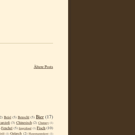
Ältere Posts
Bier
(17)
2)
Beisl
(5)
Beuschl
(5)
carciofi
(3)
Chinesisch
(2)
Chutney
(1)
Fisch
(10)
Fenchel
(5)
)
fingerfood
(1)
Gulasch
(2)
rill
(1)
Hausmannskost
(1)