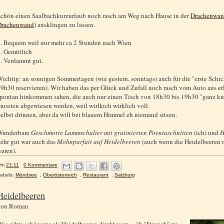
chön einen Saalbachkurzurlaub noch rasch am Weg nach Hause in der
Drachenwa
Drachenwand
) ausklingen zu lassen.
. Bequem weil nur mehr ca 2 Stunden nach Wien
. Gemütlich
. Verdammt gut.
ichtig: an sonnigen Sommertagen (wie gestern, sonntags) auch für die "erste Schi
9h30 reservieren). Wir haben das per Glück und Zufall noch rasch vom Auto aus erle
pontan hinkommen sahen, die auch nur einen Tisch von 18h30 bis 19h30 "ganz kur
ussten abgewiesen werden, weil wirlkich wirklich voll.
elbst drinnen, aber da will bei blauem Himmel eh niemand sitzen.
Wunderbare
Geschmorte Lammschulter mit gratinierten Poentaschnitten
(ich) und
H
ehr gut war auch das
Mohnparfait auf Heidelbeeren
(auch wenn die Heidelbeeren n
aren).
Um
21:11
0 Kommentare
abels:
Mondsee
,
Oberösterreich
,
Restaurant
,
Salzburg
Heidelbeeren
von
Roman