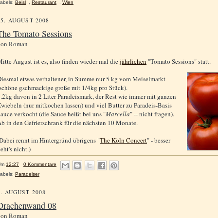
abels:
Beisl
,
Restaurant
,
Wien
15. AUGUST 2008
The Tomato Sessions
von
Roman
itte August ist es, also finden wieder mal die
jährlichen
"Tomato Sessions" statt.
iesmal etwas verhaltener, in Summe nur 5 kg vom Meiselmarkt
schöne gschmackige große mit 1/4kg pro Stück).
.2kg davon in 2 Liter Paradeismark, der Rest wie immer mit ganzen
wiebeln (nur mitkochen lassen) und viel Butter zu Paradeis-Basis
auce verkocht (die Sauce heißt bei uns "
Marcella
" -- nicht fragen).
b in den Gefrierschrank für die nächsten 10 Monate.
Dabei rennt im Hintergründ übrigens "
The Köln Concert
" - besser
eht's nicht.)
Um
12:27
0 Kommentare
abels:
Paradeiser
4. AUGUST 2008
Drachenwand 08
von
Roman