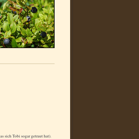
s sich Tobi sogar getraut hat).