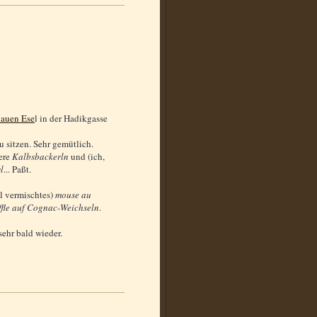
lauen Ese
l in der Hadikgasse
u sitzen. Sehr gemütlich.
kere
Kalbsbackerln
und (ich,
gl
... Paßt.
el vermischtes)
mouse au
fle auf Cognac-Weichseln
.
sehr bald wieder.