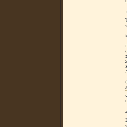
L
M
D
(
2
Z
S
A
(
g
L