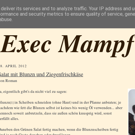
deliver its services and to analyze traffic. Your IP address and 
formance and security metrics to ensure quality of service, gen
abuse.
Exec Mampf
28. APRIL 2012
Salat mit Blunzn und Ziegenfrischkäse
von
Roman
a, eigentlich gibt's da nicht viel zu sagen:
Blunzn
in Scheiben schneiden (ohne Haut) und in der Pfanne anbraten; je
[1]
achdem wie fett die Blunzn selbst ist keines bis wenig Öl verwenden... aber
ennoch soweit anbrutzeln, dass sie außen schön knusprig wird, sonst
erfällt alles.
aneben den Grünen Salat fertig machen, wenn die Blunznscheiben fertig
ind je nach Gusto daneben oder drauf legen.