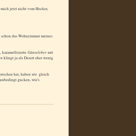
 mich jetzt nicht vom Hocker,
lls schon das Wohnzimmer meines
, karamellisierte
Gänseleber
mit
rn
klingt ja als Desert eher wenig
rochen hat, haben wir gleich
 unbedingt gucken, wie's