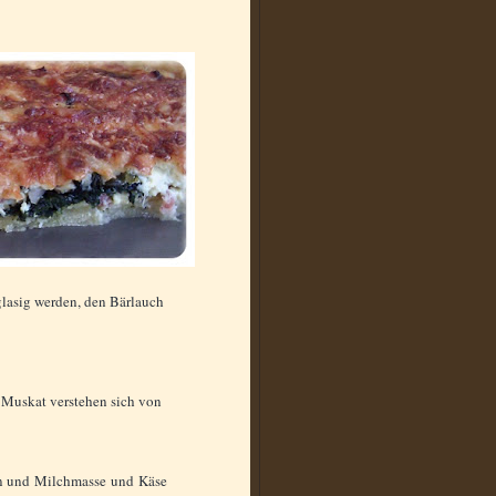
glasig werden, den Bärlauch
d Muskat verstehen sich von
en und Milchmasse und Käse