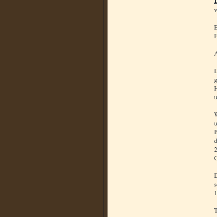
E
A
D
g
H
u
W
u
B
2
G
D
s
1
T