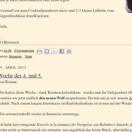
ventuell ein paar Cocktailparadeiser dazu, und 2-3 kleine Löfferln vom
iegenfrischkäse draufklacksen.
oilà.
-
1] Blutwurst
Um
14:28
0 Kommentare
abels:
Blutwurst
,
Salat
19. APRIL 2012
Woche des 4. und 5.
von
Roman
ir hatten diese Woche - dank Kinderschulschikurs - wieder mal die Gelegenheit öft
den neuen Wolf
onnten wir jetzt endlich
ausprobieren. Der hat uns ja seit seinem
A
efehlt. Nach einem langen Intermezzo im Radiokulturhaus ist er nun auf der Wiede
ie erwartet/erhofft wieder in Innereien unterwegs.
ch hatte hervorragende
Kutteln
(a la romana) als Vorspeise, ein
Rahmherz
danach; 
eider nicht so butterweich wie erwartet, war angeblich das letzte Stück; aber dafür 