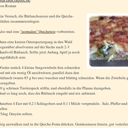
von
Roman
in Versuch, die Bärlauchsaison und die Quiche-
Etüden zusammenzulegen:
lso mal eine
"normalen" Quicheteig
vorbereiten.
ann eine kurzen Osterspaziergang in den Wald
egenüber absolvieren auf der Suche nach 2-3
andvoll Bärlauch. Sollte jetzt Anfang April ja noch
ngefährlich sein.
ieder zurück 4 kleine Jungzwiebeln fein schneiden
nd mit ein wenig Öl anschwitzen, parallel dazu den
ärlauch (waren 85 g bei uns) waschen und blättrig schneiden. Wenn die Zwiebeln 
dazugeben.
0 g schönen Tirolerspeck stiftln, und ebenfalls in die Pfanne dazugeben.
rad so lang noch, dass der Bärlauch eingeht und nix anbrennt.
aneben 4 Eier mit 0,2 l Schlagobers und 0,1 l Milch versprudeln - Salz, Pfeffer un
elbst.
5dag Gruyère reiben.
eig auswalken und in die Quiche-Form drücken. Gemüsemasse hinein, gut verteil