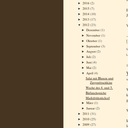
2016
(2)
►
2015
(7)
►
E
2014
(10)
►
Z
2013
(17)
►
2012
(23)
V
▼
Dezember
(1)
►
-
November
(1)
►
[
Oktober
(1)
►
September
(3)
►
August
(2)
►
L
Juli
(2)
►
Juni
(4)
►
Mai
(2)
►
April
(4)
▼
Salat mit Blunzn und
Ziegenfrischkäse
Woche des 4. und 5.
W
Bärlauchquiche
k
Marktfrühstückerl
g
März
(1)
►
Januar
(2)
►
W
2011
(31)
►
2010
(25)
►
I
2009
(27)
►
l