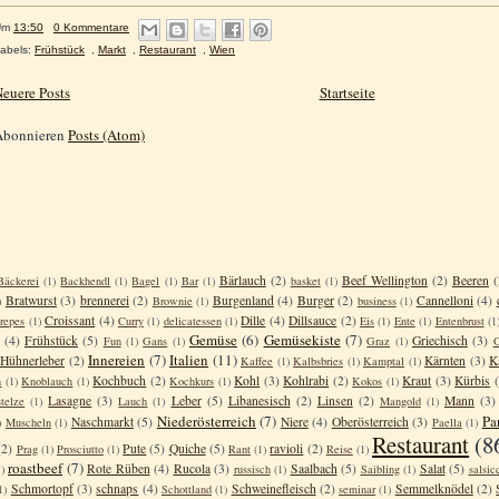
Um
13:50
0 Kommentare
abels:
Frühstück
,
Markt
,
Restaurant
,
Wien
euere Posts
Startseite
Abonnieren
Posts (Atom)
Bärlauch
(2)
Beef Wellington
(2)
Beeren
(
Bäckerei
(1)
Backhendl
(1)
Bagel
(1)
Bar
(1)
basket
(1)
Bratwurst
(3)
brennerei
(2)
Burgenland
(4)
Burger
(2)
Cannelloni
(4)
)
Brownie
(1)
business
(1)
Croissant
(4)
Dille
(4)
Dillsauce
(2)
repes
(1)
Curry
(1)
delicatessen
(1)
Eis
(1)
Ente
(1)
Entenbrust
(1
Gemüse
(6)
Gemüsekiste
(7)
(4)
Frühstück
(5)
Griechisch
(3)
Fun
(1)
Gans
(1)
Graz
(1)
G
Innereien
(7)
Italien
(11)
Hühnerleber
(2)
Kärnten
(3)
K
Kaffee
(1)
Kalbsbries
(1)
Kamptal
(1)
Kochbuch
(2)
Kohl
(3)
Kohlrabi
(2)
Kraut
(3)
Kürbis
n
(1)
Knoblauch
(1)
Kochkurs
(1)
Kokos
(1)
Lasagne
(3)
Leber
(5)
Libanesisch
(2)
Linsen
(2)
Mann
(3)
telze
(1)
Lauch
(1)
Mangold
(1)
Niederösterreich
(7)
Pa
Naschmarkt
(5)
Niere
(4)
Oberösterreich
(3)
)
Muscheln
(1)
Paella
(1)
Restaurant
(8
(2)
Pute
(5)
Quiche
(5)
ravioli
(2)
Prag
(1)
Prosciutto
(1)
Rant
(1)
Reise
(1)
roastbeef
(7)
Rote Rüben
(4)
Rucola
(3)
Saalbach
(5)
Salat
(5)
)
russisch
(1)
Saibling
(1)
salsic
Schmortopf
(3)
schnaps
(4)
Schweinefleisch
(2)
Semmelknödel
(2)
1)
Schottland
(1)
seminar
(1)