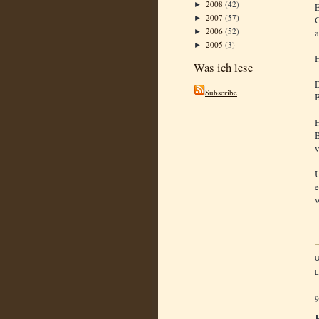
2008
(42)
►
E
2007
(57)
G
►
2006
(52)
a
►
2005
(3)
►
H
Was ich lese
D
Subscribe
B
H
B
v
U
e
w
L