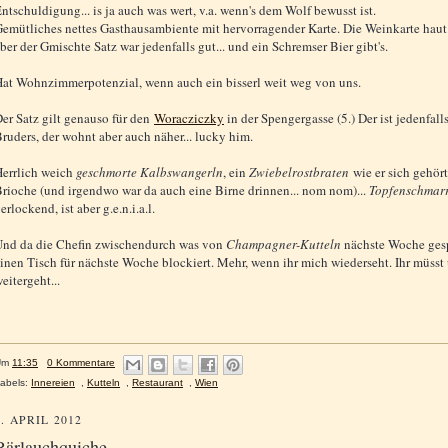
ntschuldigung... is ja auch was wert, v.a. wenn's dem Wolf bewusst ist.
emütliches nettes Gasthausambiente mit hervorragender Karte. Die Weinkarte haut
ber der Gmischte Satz war jedenfalls gut... und ein Schremser Bier gibt's.
at Wohnzimmerpotenzial, wenn auch ein bisserl weit weg von uns.
er Satz gilt genauso für den
Woracziczky
in der Spengergasse (5.) Der ist jedenfa
ruders, der wohnt aber auch näher... lucky him.
errlich weich
geschmorte Kalbswangerln
, ein
Zwiebelrostbraten
wie er sich gehört
rioche (und irgendwo war da auch eine Birne drinnen... nom nom)...
Topfenschmar
erlockend, ist aber g.e.n.i.a.l.
nd da die Chefin zwischendurch was von
Champagner-Kutteln
nächste Woche gesp
inen Tisch für nächste Woche blockiert. Mehr, wenn ihr mich wiederseht. Ihr müsst
eitergeht...
Um
11:35
0 Kommentare
abels:
Innereien
,
Kutteln
,
Restaurant
,
Wien
9. APRIL 2012
Bärlauchquiche