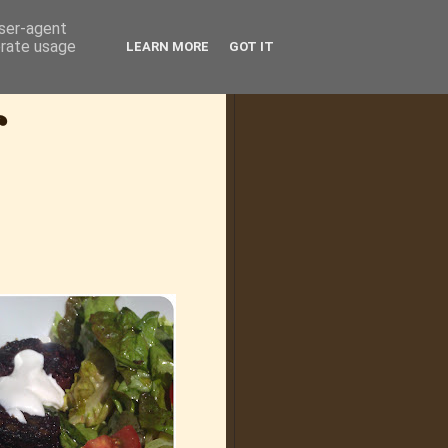
user-agent
erate usage
LEARN MORE
GOT IT