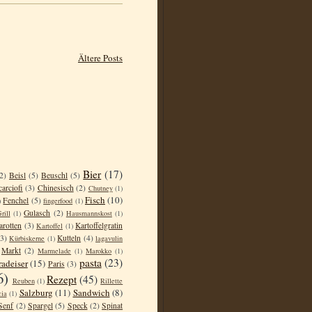
Ältere Posts
Bier
(17)
2)
Beisl
(5)
Beuschl
(5)
carciofi
(3)
Chinesisch
(2)
Chutney
(1)
Fisch
(10)
Fenchel
(5)
)
fingerfood
(1)
Gulasch
(2)
rill
(1)
Hausmannskost
(1)
arotten
(3)
Kartoffelgratin
Kartoffel
(1)
(3)
Kutteln
(4)
Kürbiskerne
(1)
lagavulin
Markt
(2)
Marmelade
(1)
Marokko
(1)
pasta
(23)
radeiser
(15)
Paris
(3)
6)
Rezept
(45)
Reuben
(1)
Rillette
Salzburg
(11)
Sandwich
(8)
cia
(1)
Senf
(2)
Spargel
(5)
Speck
(2)
Spinat