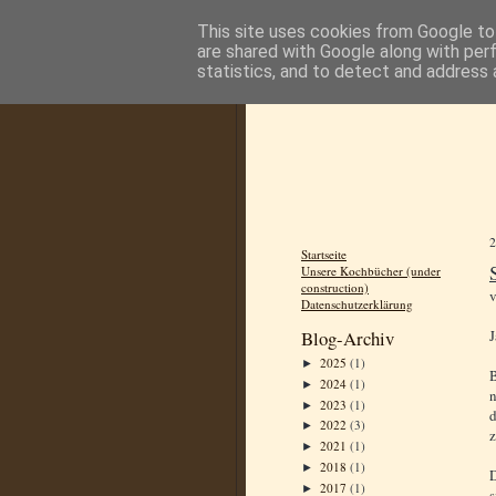
This site uses cookies from Google to 
are shared with Google along with per
statistics, and to detect and address 
Startseite
Unsere Kochbücher (under
construction)
Datenschutzerklärung
J
Blog-Archiv
2025
(1)
►
2024
(1)
►
n
2023
(1)
►
d
2022
(3)
►
z
2021
(1)
►
2018
(1)
►
D
2017
(1)
►
s