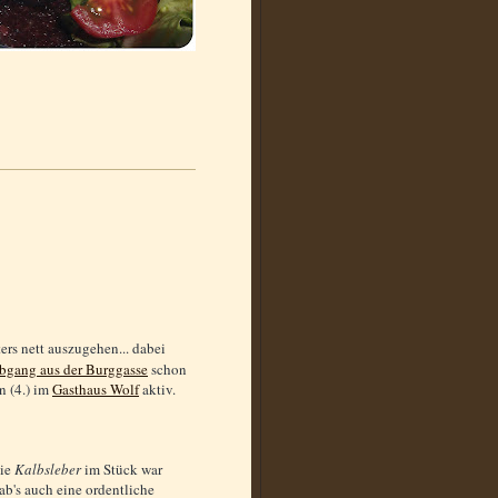
ers nett auszugehen... dabei
bgang aus der Burggasse
schon
n (4.) im
Gasthaus Wolf
aktiv.
die
Kalbsleber
im Stück war
gab's auch eine ordentliche