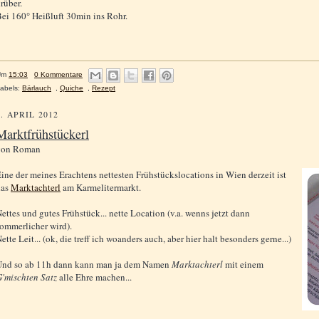
rüber.
ei 160° Heißluft 30min ins Rohr.
Um
15:03
0 Kommentare
abels:
Bärlauch
,
Quiche
,
Rezept
5. APRIL 2012
Marktfrühstückerl
von
Roman
ine der meines Erachtens nettesten Frühstückslocations in Wien derzeit ist
das
Marktachterl
am Karmelitermarkt.
ettes und gutes Frühstück... nette Location (v.a. wenns jetzt dann
ommerlicher wird).
ette Leit... (ok, die treff ich woanders auch, aber hier halt besonders gerne...)
Und so ab 11h dann kann man ja dem Namen
Marktachterl
mit einem
'mischten Satz
alle Ehre machen...