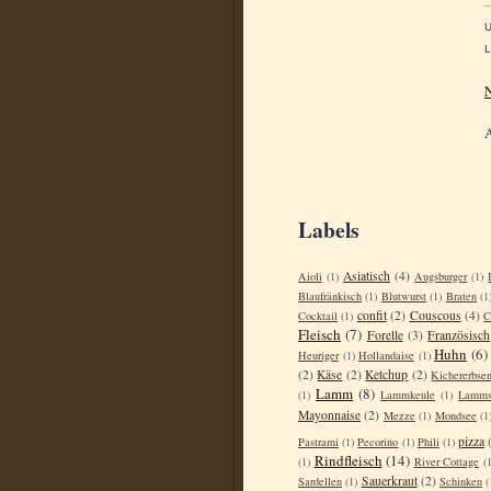
L
N
Labels
Asiatisch
(4)
Aioli
(1)
Augsburger
(1)
Blaufränkisch
(1)
Blutwurst
(1)
Braten
(1
confit
(2)
Couscous
(4)
Cocktail
(1)
C
Fleisch
(7)
Forelle
(3)
Französisch
Huhn
(6)
Heuriger
(1)
Hollandaise
(1)
(2)
Käse
(2)
Ketchup
(2)
Kichererbse
Lamm
(8)
(1)
Lammkeule
(1)
Lamms
Mayonnaise
(2)
Mezze
(1)
Mondsee
(1
pizza
Pastrami
(1)
Pecorino
(1)
Phili
(1)
Rindfleisch
(14)
(1)
River Cottage
(1
Sauerkraut
(2)
Sardellen
(1)
Schinken
(