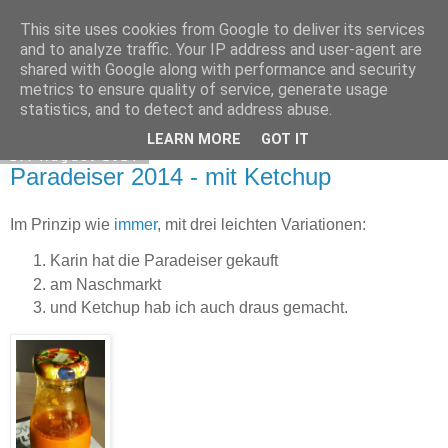
This site uses cookies from Google to deliver its services
Exec Mampf
and to analyze traffic. Your IP address and user-agent are
shared with Google along with performance and security
metrics to ensure quality of service, generate usage
statistics, and to detect and address abuse.
▼
LEARN MORE
GOT IT
17. August 2014
Paradeiser 2014 - mit Ketchup
Im Prinzip wie
immer
, mit drei leichten Variationen:
Karin hat die Paradeiser gekauft
am Naschmarkt
und Ketchup hab ich auch draus gemacht.