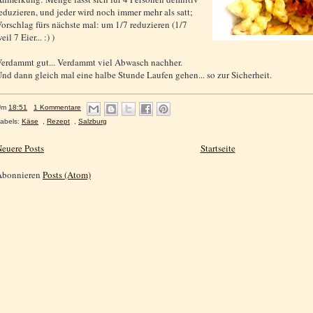
eduzieren, und jeder wird noch immer mehr als satt;
orschlag fürs nächste mal: um 1/7 reduzieren (1/7
eil 7 Eier... :) )
erdammt gut... Verdammt viel Abwasch nachher.
nd dann gleich mal eine halbe Stunde Laufen gehen... so zur Sicherheit.
Um
18:51
1 Kommentare
abels:
Käse
,
Rezept
,
Salzburg
euere Posts
Startseite
Abonnieren
Posts (Atom)