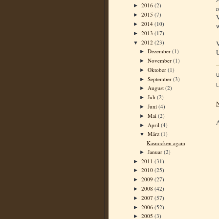
2016
(2)
►
r
2015
(7)
►
V
2014
(10)
►
w
2013
(17)
►
2012
(23)
V
▼
Dezember
(1)
U
►
November
(1)
►
Oktober
(1)
►
September
(3)
►
L
August
(2)
►
Juli
(2)
►
N
Juni
(4)
►
Mai
(2)
►
April
(4)
►
März
(1)
▼
Kasnocken again
Januar
(2)
►
2011
(31)
►
2010
(25)
►
2009
(27)
►
2008
(42)
►
2007
(57)
►
2006
(52)
►
2005
(3)
►