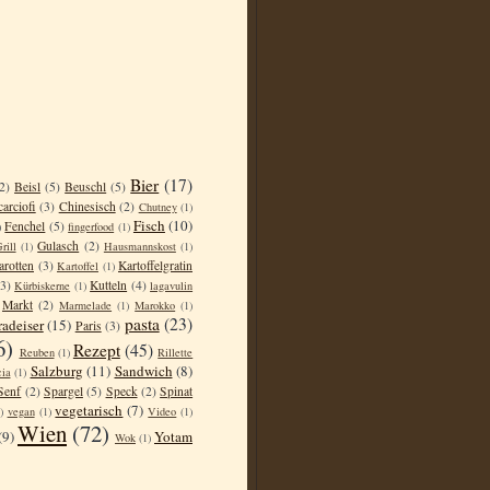
Bier
(17)
2)
Beisl
(5)
Beuschl
(5)
carciofi
(3)
Chinesisch
(2)
Chutney
(1)
Fisch
(10)
Fenchel
(5)
)
fingerfood
(1)
Gulasch
(2)
rill
(1)
Hausmannskost
(1)
arotten
(3)
Kartoffelgratin
Kartoffel
(1)
(3)
Kutteln
(4)
Kürbiskerne
(1)
lagavulin
Markt
(2)
Marmelade
(1)
Marokko
(1)
pasta
(23)
radeiser
(15)
Paris
(3)
6)
Rezept
(45)
Reuben
(1)
Rillette
Salzburg
(11)
Sandwich
(8)
cia
(1)
Senf
(2)
Spargel
(5)
Speck
(2)
Spinat
vegetarisch
(7)
)
vegan
(1)
Video
(1)
Wien
(72)
(9)
Yotam
Wok
(1)