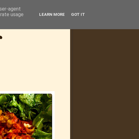
user-agent
erate usage
LEARN MORE
GOT IT