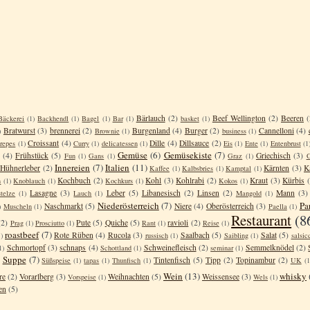
Bärlauch
(2)
Beef Wellington
(2)
Beeren
(
Bäckerei
(1)
Backhendl
(1)
Bagel
(1)
Bar
(1)
basket
(1)
Bratwurst
(3)
brennerei
(2)
Burgenland
(4)
Burger
(2)
Cannelloni
(4)
)
Brownie
(1)
business
(1)
Croissant
(4)
Dille
(4)
Dillsauce
(2)
repes
(1)
Curry
(1)
delicatessen
(1)
Eis
(1)
Ente
(1)
Entenbrust
(1
Gemüse
(6)
Gemüsekiste
(7)
(4)
Frühstück
(5)
Griechisch
(3)
Fun
(1)
Gans
(1)
Graz
(1)
G
Innereien
(7)
Italien
(11)
Hühnerleber
(2)
Kärnten
(3)
K
Kaffee
(1)
Kalbsbries
(1)
Kamptal
(1)
Kochbuch
(2)
Kohl
(3)
Kohlrabi
(2)
Kraut
(3)
Kürbis
n
(1)
Knoblauch
(1)
Kochkurs
(1)
Kokos
(1)
Lasagne
(3)
Leber
(5)
Libanesisch
(2)
Linsen
(2)
Mann
(3)
telze
(1)
Lauch
(1)
Mangold
(1)
Niederösterreich
(7)
Pa
Naschmarkt
(5)
Niere
(4)
Oberösterreich
(3)
)
Muscheln
(1)
Paella
(1)
Restaurant
(8
(2)
Pute
(5)
Quiche
(5)
ravioli
(2)
Prag
(1)
Prosciutto
(1)
Rant
(1)
Reise
(1)
roastbeef
(7)
Rote Rüben
(4)
Rucola
(3)
Saalbach
(5)
Salat
(5)
)
russisch
(1)
Saibling
(1)
salsic
Schmortopf
(3)
schnaps
(4)
Schweinefleisch
(2)
Semmelknödel
(2)
1)
Schottland
(1)
seminar
(1)
Suppe
(7)
Tintenfisch
(5)
Tipp
(2)
Topinambur
(2)
Süßspeise
(1)
tapas
(1)
Thunfisch
(1)
UK
(1
Wein
(13)
whisky
re
(2)
Vorarlberg
(3)
Weihnachten
(5)
Weissensee
(3)
Vorspeise
(1)
Wels
(1)
en
(5)