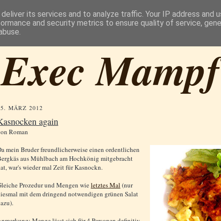
deliver its services and to analyze traffic. Your IP address and 
formance and security metrics to ensure quality of service, gen
abuse.
Exec Mampf
25. MÄRZ 2012
Kasnocken again
von
Roman
a mein Bruder freundlicherweise einen ordentlichen
Bergkäs aus Mühlbach am Hochkönig mitgebracht
at, war's wieder mal Zeit für Kasnockn.
Gleiche Prozedur und Mengen wie
letztes Mal
(nur
iesmal mit dem dringend notwendigen grünen Salat
azu).
nmerkung: Menge lässt sich für 4 Personen definitiv