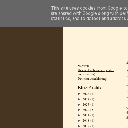
This site uses cookies from Google to 
are shared with Google along with per
statistics, and to detect and address 
Startseite
Unsere Kochbücher (under
construction)
Datenschutzerklärung
D
Blog-Archiv
2025
(1)
►
h
2024
(1)
►
2023
(1)
►
2022
(3)
►
d
2021
(1)
►
d
2018
(1)
►
2017
(1)
►
A