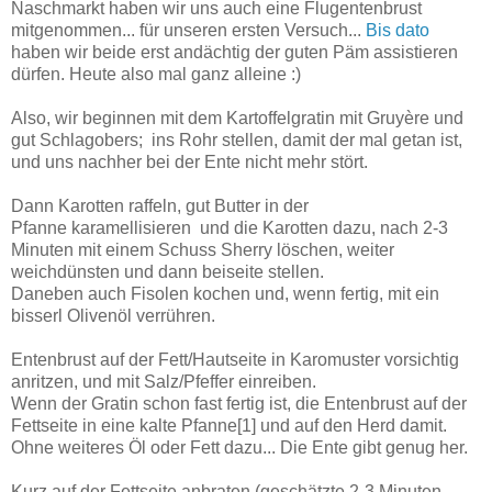
Naschmarkt haben wir uns auch eine Flugentenbrust
mitgenommen... für unseren ersten Versuch...
Bis dato
haben wir beide erst andächtig der guten Päm assistieren
dürfen. Heute also mal ganz alleine :)
Also, wir beginnen mit dem Kartoffelgratin mit Gruyère und
gut Schlagobers; ins Rohr stellen, damit der mal getan ist,
und uns nachher bei der Ente nicht mehr stört.
Dann Karotten raffeln, gut Butter in der
Pfanne karamellisieren und die Karotten dazu, nach 2-3
Minuten mit einem Schuss Sherry löschen, weiter
weichdünsten und dann beiseite stellen.
Daneben auch Fisolen kochen und, wenn fertig, mit ein
bisserl Olivenöl verrühren.
Entenbrust auf der Fett/Hautseite in Karomuster vorsichtig
anritzen, und mit Salz/Pfeffer einreiben.
Wenn der Gratin schon fast fertig ist, die Entenbrust auf der
Fettseite in eine kalte Pfanne[1] und auf den Herd damit.
Ohne weiteres Öl oder Fett dazu... Die Ente gibt genug her.
Kurz auf der Fettseite anbraten (geschätzte 2-3 Minuten,