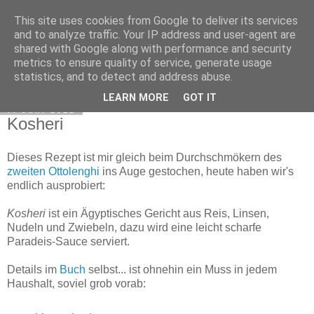
This site uses cookies from Google to deliver its services
Exec Mampf
and to analyze traffic. Your IP address and user-agent are
shared with Google along with performance and security
metrics to ensure quality of service, generate usage
statistics, and to detect and address abuse.
▼
LEARN MORE
GOT IT
7. Juni 2012
Kosheri
Dieses Rezept ist mir gleich beim Durchschmökern des
zweiten Ottolenghi
ins Auge gestochen, heute haben wir's
endlich ausprobiert:
Kosheri
ist ein Ägyptisches Gericht aus Reis, Linsen,
Nudeln und Zwiebeln, dazu wird eine leicht scharfe
Paradeis-Sauce serviert.
Details im
Buch
selbst... ist ohnehin ein Muss in jedem
Haushalt, soviel grob vorab: