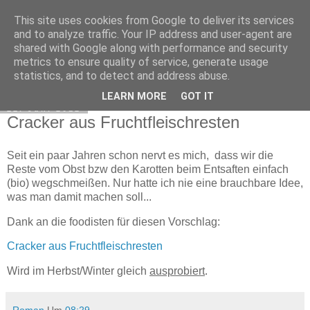
This site uses cookies from Google to deliver its services
Exec Mampf
and to analyze traffic. Your IP address and user-agent are
shared with Google along with performance and security
metrics to ensure quality of service, generate usage
statistics, and to detect and address abuse.
▼
LEARN MORE
GOT IT
22. Juni 2012
Cracker aus Fruchtfleischresten
Seit ein paar Jahren schon nervt es mich, dass wir die
Reste vom Obst bzw den Karotten beim Entsaften einfach
(bio) wegschmeißen. Nur hatte ich nie eine brauchbare Idee,
was man damit machen soll...
Dank an die foodisten für diesen Vorschlag:
Cracker aus Fruchtfleischresten
Wird im Herbst/Winter gleich
ausprobiert
.