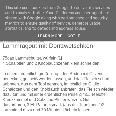
This site uses cookies from Google to deliver its services
Exec Mampf
and to analyze traffic. Your IP address and user-agent are
shared with Google along with performance and security
metrics to ensure quality of service, generate usage
statistics, and to detect and address abuse.
▼
LEARN MORE
GOT IT
20. November 2011
Lammragout mit Dörrzwetschken
75dag Lammschulter, würfeln [1]
4 Schalotten und 2 Knoblauchzehen klein schneiden
In einem ordentlich großen Topf den Boden mit Olivenöl
bedecken, gut heiß werden lassen, und das Fleisch scharf
anbraten. Aus dem Topf nehmen, im restlichen Öl die
Schalotten und den Knoblauch anbraten, das Fleisch wieder
dazu tun und mit einer ordentlichen Prise Zimt,1 Teelöffel
Kreuzkümmel und Salz und Pfeffer würzen. Gut
durchrühren; 3 EL Paradeismark (aus der Tube) und 1/2
Lammfond dazu und 30 Minuten köcheln lassen.