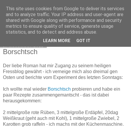
This site uses cookies from Google to deliver its services
Exec Mampf
and to analyze traffic. Your IP address and user-agent are
shared with Google along with performance and security
metrics to ensure quality of service, generate usage
statistics, and to detect and address abuse.
▼
LEARN MORE
GOT IT
8. November 2011
Borschtsch
Der liebe Roman hat mir Zugang zu seinem heiligen
Fressblog gewährt - ich verneige mich also dreimal gen
Osten und berichte vom Experiment des letzten Sonntags:
Ich wollte mal wieder
Borschtsch
probieren und habe ein
paar Rezepte zusammengemantscht - das ist dabei
herausgekommen:
2 mittelgroße rote Rüben, 3 mittelgroße Erdäpfel, 20dag
Weißkraut (geht auch mit Kohl), 1 mittelgroße Zwiebel, 2
Karotten grob raffeln - ich machs mit der Küchenmaschine.