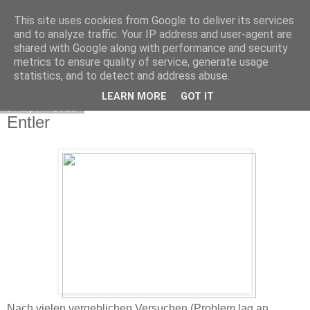
This site uses cookies from Google to deliver its services
Exec Mampf
and to analyze traffic. Your IP address and user-agent are
shared with Google along with performance and security
metrics to ensure quality of service, generate usage
statistics, and to detect and address abuse.
▼
LEARN MORE
GOT IT
8. April 2011
Entler
Nach vielen vergeblichen Versuchen (Problem lag an