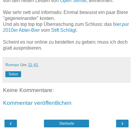
von den netten Leuten von
Open Sense
, teilnehmen.
War sehr nett und informativ. Einmal bewusst ein paar Biere
"gegeneinander" kosten.
Und als top top top Überraschung zum Schluss: das
bier.pur
2010er Abtei-Bier
vom
Stift Schlägl
.
Scheint es nur online zu bestellen zu geben; muss ich doch
glatt ausprobieren.
Roman
Um
11:41
Teilen
Keine Kommentare:
Kommentar veröffentlichen
‹
›
Startseite