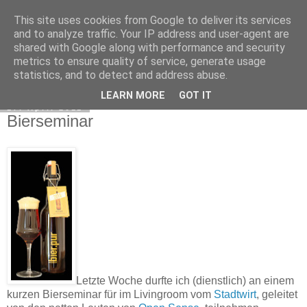
This site uses cookies from Google to deliver its services
Exec Mampf
and to analyze traffic. Your IP address and user-agent are
shared with Google along with performance and security
metrics to ensure quality of service, generate usage
statistics, and to detect and address abuse.
▼
LEARN MORE
GOT IT
17. April 2011
Bierseminar
Letzte Woche durfte ich (dienstlich) an einem
kurzen Bierseminar für im Livingroom vom
Stadtwirt
, geleitet