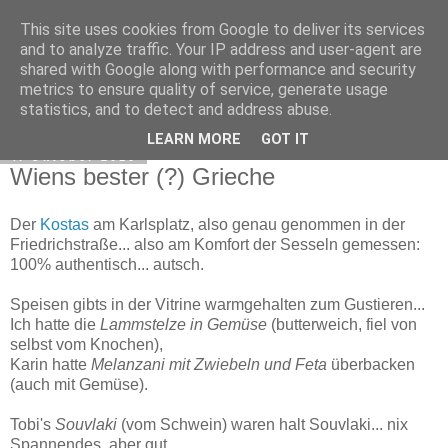
This site uses cookies from Google to deliver its services
Exec Mampf
and to analyze traffic. Your IP address and user-agent are
shared with Google along with performance and security
metrics to ensure quality of service, generate usage
statistics, and to detect and address abuse.
▼
LEARN MORE
GOT IT
4. Oktober 2010
Wiens bester (?) Grieche
Der
Kostas
am Karlsplatz, also genau genommen in der
Friedrichstraße... also am Komfort der Sesseln gemessen:
100% authentisch... autsch.
Speisen gibts in der Vitrine warmgehalten zum Gustieren...
Ich hatte die
Lammstelze in Gemüse
(butterweich, fiel von
selbst vom Knochen),
Karin hatte
Melanzani mit Zwiebeln und Feta
überbacken
(auch mit Gemüse).
Tobi's
Souvlaki
(vom Schwein) waren halt Souvlaki... nix
Spannendes, aber gut.