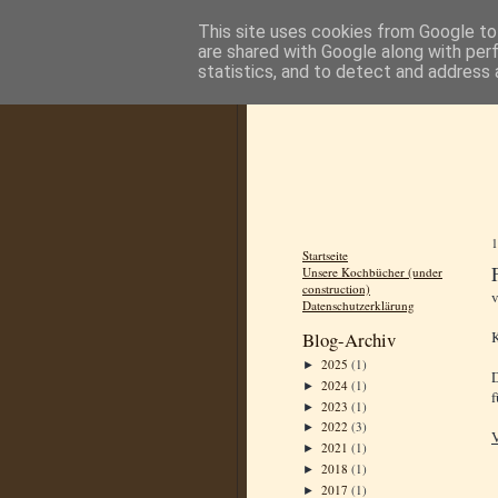
This site uses cookies from Google to 
are shared with Google along with per
statistics, and to detect and address 
Startseite
Unsere Kochbücher (under
construction)
Datenschutzerklärung
K
Blog-Archiv
2025
(1)
►
D
2024
(1)
►
f
2023
(1)
►
2022
(3)
►
V
2021
(1)
►
2018
(1)
►
2017
(1)
►