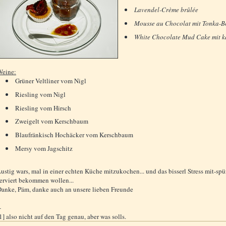
Lavendel-Crème brûlée
Mousse au Chocolat mit Tonka-
White Chocolate Mud Cake mit ka
Weine:
Grüner Veltliner vom Nigl
Riesling vom Nigl
Riesling vom Hirsch
Zweigelt vom Kerschbaum
Blaufränkisch Hochäcker vom Kerschbaum
Mersy vom Jagschitz
ustig wars, mal in einer echten Küche mitzukochen... und das bisserl Stress mit-sp
erviert bekommen wollen...
anke, Päm, danke auch an unsere lieben Freunde
-
1] also nicht auf den Tag genau, aber was solls.