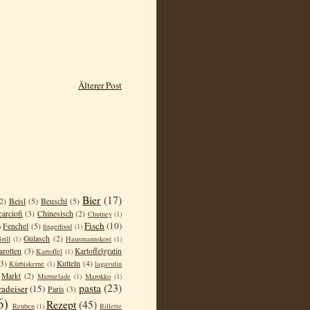
Älterer Post
Bier
(17)
2)
Beisl
(5)
Beuschl
(5)
carciofi
(3)
Chinesisch
(2)
Chutney
(1)
Fisch
(10)
Fenchel
(5)
)
fingerfood
(1)
Gulasch
(2)
rill
(1)
Hausmannskost
(1)
arotten
(3)
Kartoffelgratin
Kartoffel
(1)
(3)
Kutteln
(4)
Kürbiskerne
(1)
lagavulin
Markt
(2)
Marmelade
(1)
Marokko
(1)
pasta
(23)
radeiser
(15)
Paris
(3)
6)
Rezept
(45)
Reuben
(1)
Rillette