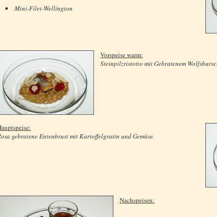
Mini-Filet-Wellington
Vorspeise warm:
Steinpilzristotto mit Gebratenem Wolfsbars
auptspeise:
osa gebratene Entenbrust mit Kartoffelgratin und Gemüse
Nachspeisen: