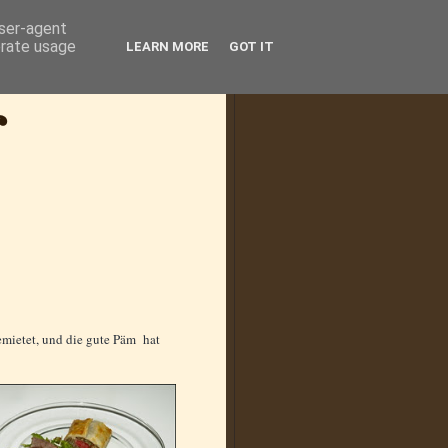
user-agent
erate usage
LEARN MORE
GOT IT
emietet, und die gute Päm hat