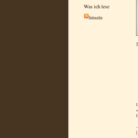
Was ich lese
Subscribe
L
s
D
-
[