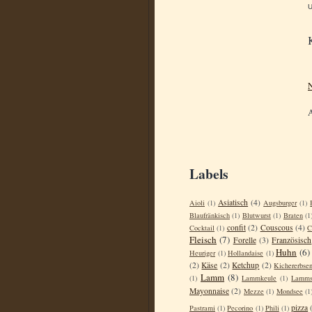
N
Labels
Asiatisch
(4)
Aioli
(1)
Augsburger
(1)
Blaufränkisch
(1)
Blutwurst
(1)
Braten
(1
confit
(2)
Couscous
(4)
Cocktail
(1)
C
Fleisch
(7)
Forelle
(3)
Französisch
Huhn
(6)
Heuriger
(1)
Hollandaise
(1)
(2)
Käse
(2)
Ketchup
(2)
Kichererbse
Lamm
(8)
(1)
Lammkeule
(1)
Lamms
Mayonnaise
(2)
Mezze
(1)
Mondsee
(1
pizza
Pastrami
(1)
Pecorino
(1)
Phili
(1)