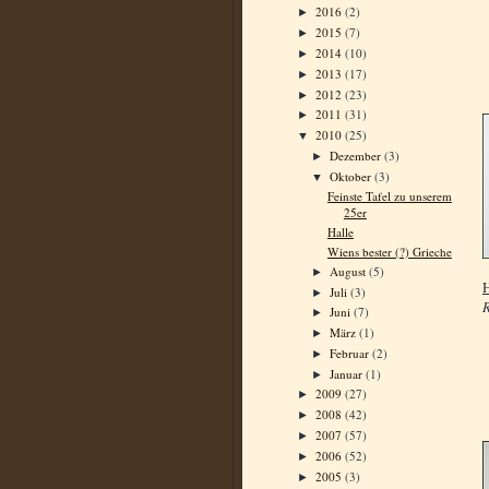
2016
(2)
►
2015
(7)
►
2014
(10)
►
2013
(17)
►
2012
(23)
►
2011
(31)
►
2010
(25)
▼
Dezember
(3)
►
Oktober
(3)
▼
Feinste Tafel zu unserem
25er
Halle
Wiens bester (?) Grieche
August
(5)
►
H
Juli
(3)
►
R
Juni
(7)
►
März
(1)
►
Februar
(2)
►
Januar
(1)
►
2009
(27)
►
2008
(42)
►
2007
(57)
►
2006
(52)
►
2005
(3)
►