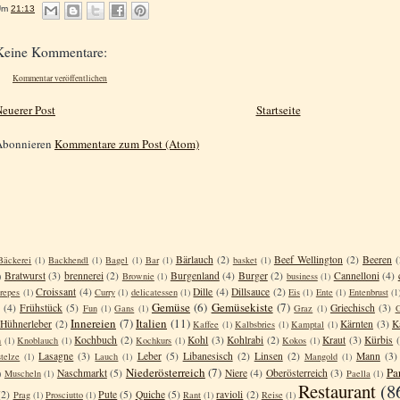
Um
21:13
Keine Kommentare:
Kommentar veröffentlichen
euerer Post
Startseite
Abonnieren
Kommentare zum Post (Atom)
Bärlauch
(2)
Beef Wellington
(2)
Beeren
(
Bäckerei
(1)
Backhendl
(1)
Bagel
(1)
Bar
(1)
basket
(1)
Bratwurst
(3)
brennerei
(2)
Burgenland
(4)
Burger
(2)
Cannelloni
(4)
)
Brownie
(1)
business
(1)
Croissant
(4)
Dille
(4)
Dillsauce
(2)
repes
(1)
Curry
(1)
delicatessen
(1)
Eis
(1)
Ente
(1)
Entenbrust
(1
Gemüse
(6)
Gemüsekiste
(7)
(4)
Frühstück
(5)
Griechisch
(3)
Fun
(1)
Gans
(1)
Graz
(1)
G
Innereien
(7)
Italien
(11)
Hühnerleber
(2)
Kärnten
(3)
K
Kaffee
(1)
Kalbsbries
(1)
Kamptal
(1)
Kochbuch
(2)
Kohl
(3)
Kohlrabi
(2)
Kraut
(3)
Kürbis
n
(1)
Knoblauch
(1)
Kochkurs
(1)
Kokos
(1)
Lasagne
(3)
Leber
(5)
Libanesisch
(2)
Linsen
(2)
Mann
(3)
telze
(1)
Lauch
(1)
Mangold
(1)
Niederösterreich
(7)
Pa
Naschmarkt
(5)
Niere
(4)
Oberösterreich
(3)
)
Muscheln
(1)
Paella
(1)
Restaurant
(8
(2)
Pute
(5)
Quiche
(5)
ravioli
(2)
Prag
(1)
Prosciutto
(1)
Rant
(1)
Reise
(1)