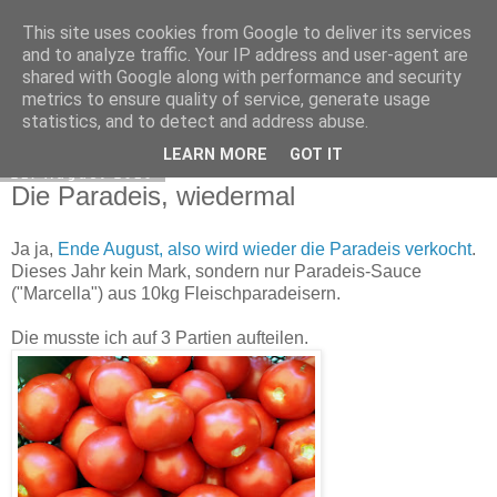
This site uses cookies from Google to deliver its services
Exec Mampf
and to analyze traffic. Your IP address and user-agent are
shared with Google along with performance and security
metrics to ensure quality of service, generate usage
statistics, and to detect and address abuse.
▼
LEARN MORE
GOT IT
21. August 2010
Die Paradeis, wiedermal
Ja ja,
Ende August, also wird wieder die Paradeis verkocht
.
Dieses Jahr kein Mark, sondern nur Paradeis-Sauce
("Marcella") aus 10kg Fleischparadeisern.
Die musste ich auf 3 Partien aufteilen.