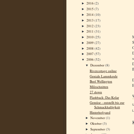
2016
(2)
►
2015
(7)
►
2014
(10)
►
2013
(17)
►
2012
(23)
►
2011
(31)
►
M
2010
(25)
►
S
2009
(27)
►
O
2008
(42)
►
D
2007
(57)
►
s
2006
(52)
▼
D
Dezember
(8)
▼
B
Rivercottage online
Geniale Lammkeule
D
Beef Wellington
E
Milzschnitten
27 down
W
Flashback: Das Kolar
Gemüse - entstellt bis zur
Schmackhaftigkeit
L
Hinterhofgansl
November
(1)
►
Oktober
(3)
►
September
(3)
►