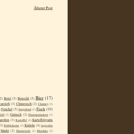
Älterer Post
Bier
(17)
2)
Beisl
(5)
Beuschl
(5)
carciofi
(3)
Chinesisch
(2)
Chutney
(1)
Fisch
(10)
Fenchel
(5)
)
fingerfood
(1)
Gulasch
(2)
rill
(1)
Hausmannskost
(1)
arotten
(3)
Kartoffelgratin
Kartoffel
(1)
(3)
Kutteln
(4)
Kürbiskerne
(1)
lagavulin
Markt
(2)
Marmelade
(1)
Marokko
(1)