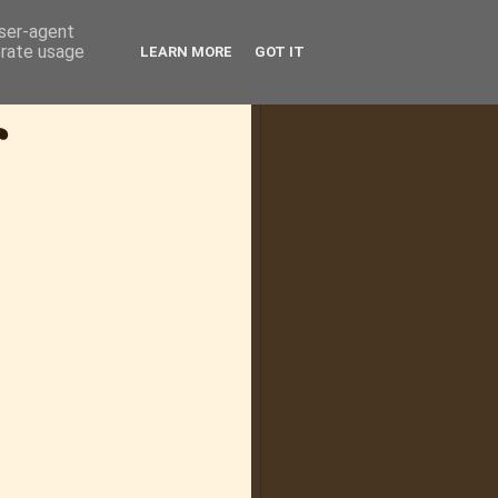
user-agent
erate usage
LEARN MORE
GOT IT