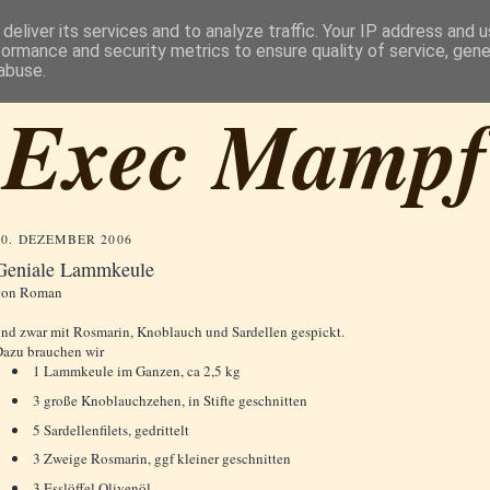
deliver its services and to analyze traffic. Your IP address and 
formance and security metrics to ensure quality of service, gen
abuse.
Exec Mampf
30. DEZEMBER 2006
Geniale Lammkeule
von
Roman
nd zwar mit Rosmarin, Knoblauch und Sardellen gespickt.
azu brauchen wir
1 Lammkeule im Ganzen, ca 2,5 kg
3 große Knoblauchzehen, in Stifte geschnitten
5 Sardellenfilets, gedrittelt
3 Zweige Rosmarin, ggf kleiner geschnitten
3 Esslöffel Olivenöl