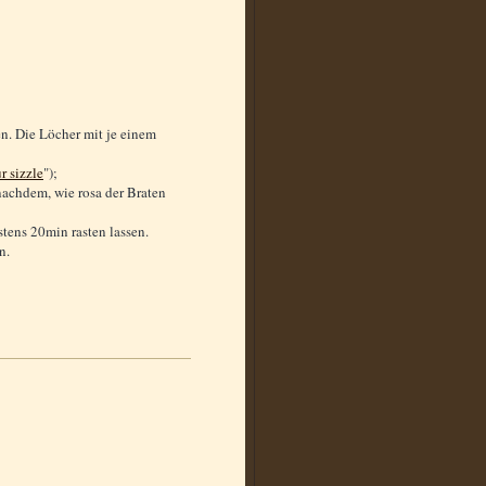
n. Die Löcher mit je einem
r sizzle
");
nachdem, wie rosa der Braten
tens 20min rasten lassen.
n.