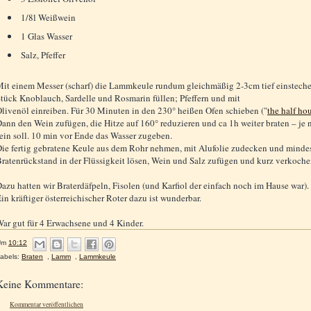
1/8l Weißwein
1 Glas Wasser
Salz, Pfeffer
it einem Messer (scharf) die Lammkeule rundum gleichmäßig 2-3cm tief einsteche
tück Knoblauch, Sardelle und Rosmarin füllen; Pfeffern und mit
livenöl einreiben. Für 30 Minuten in den 230° heißen Ofen schieben ("
the half hou
ann den Wein zufügen, die Hitze auf 160° reduzieren und ca 1h weiter braten – je 
ein soll. 10 min vor Ende das Wasser zugeben.
ie fertig gebratene Keule aus dem Rohr nehmen, mit Alufolie zudecken und mindes
ratenrückstand in der Flüssigkeit lösen, Wein und Salz zufügen und kurz verkoche
azu hatten wir Braterdäfpeln, Fisolen (und Karfiol der einfach noch im Hause war).
in kräftiger österreichischer Roter dazu ist wunderbar.
ar gut für 4 Erwachsene und 4 Kinder.
Um
10:12
abels:
Braten
,
Lamm
,
Lammkeule
Keine Kommentare:
Kommentar veröffentlichen