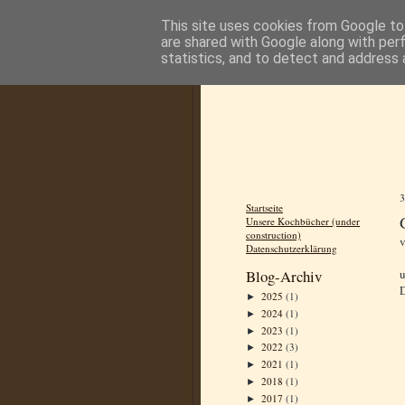
This site uses cookies from Google to 
are shared with Google along with per
statistics, and to detect and address 
Startseite
Unsere Kochbücher (under
construction)
Datenschutzerklärung
u
Blog-Archiv
D
2025
(1)
►
2024
(1)
►
2023
(1)
►
2022
(3)
►
2021
(1)
►
2018
(1)
►
2017
(1)
►