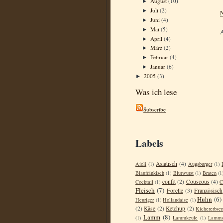
August
(10)
►
Juli
(2)
►
N
Juni
(4)
►
Mai
(5)
►
April
(4)
►
März
(2)
►
Februar
(4)
►
Januar
(6)
►
2005
(3)
►
Was ich lese
Subscribe
Labels
Asiatisch
(4)
Aioli
(1)
Augsburger
(1)
Blaufränkisch
(1)
Blutwurst
(1)
Braten
(1
confit
(2)
Couscous
(4)
Cocktail
(1)
C
Fleisch
(7)
Forelle
(3)
Französisch
Huhn
(6)
Heuriger
(1)
Hollandaise
(1)
(2)
Käse
(2)
Ketchup
(2)
Kichererbse
Lamm
(8)
(1)
Lammkeule
(1)
Lamms