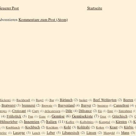
euerer Post
Startseite
Abonnieren
Kommentare zum Post (Atom)
Bärlauch
(2)
Beef Wellington
(2)
Beeren
(
Bäckerei
(1)
Backhendl
(1)
Bagel
(1)
Bar
(1)
basket
(1)
Bratwurst
(3)
brennerei
(2)
Burgenland
(4)
Burger
(2)
Cannelloni
(4)
)
Brownie
(1)
business
(1)
Croissant
(4)
Dille
(4)
Dillsauce
(2)
repes
(1)
Curry
(1)
delicatessen
(1)
Eis
(1)
Ente
(1)
Entenbrust
(1
Gemüse
(6)
Gemüsekiste
(7)
(4)
Frühstück
(5)
Griechisch
(3)
Fun
(1)
Gans
(1)
Graz
(1)
G
Innereien
(7)
Italien
(11)
Hühnerleber
(2)
Kärnten
(3)
K
Kaffee
(1)
Kalbsbries
(1)
Kamptal
(1)
Kochbuch
(2)
Kohl
(3)
Kohlrabi
(2)
Kraut
(3)
Kürbis
n
(1)
Knoblauch
(1)
Kochkurs
(1)
Kokos
(1)
Lasagne
(3)
Leber
(5)
Libanesisch
(2)
Linsen
(2)
Mann
(3)
telze
(1)
Lauch
(1)
Mangold
(1)