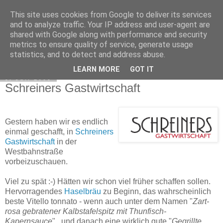
This site uses cookies from Google to deliver its services
Exec Mampf
and to analyze traffic. Your IP address and user-agent are
shared with Google along with performance and security
metrics to ensure quality of service, generate usage
statistics, and to detect and address abuse.
▼
LEARN MORE
GOT IT
9. Juli 2009
Schreiners Gastwirtschaft
Gestern haben wir es endlich
einmal geschafft, in
Schreiners
Gastwirtschaft
in der
Westbahnstraße
vorbeizuschauen.
Viel zu spät :-) Hätten wir schon viel früher schaffen sollen.
Hervorragendes
Haselbräu
zu Beginn, das wahrscheinlich
beste Vitello tonnato - wenn auch unter dem Namen "
Zart-
rosa gebratener Kalbstafelspitz mit Thunfisch-
Kapernsauce
"...und danach eine wirklich gute
"
Gegrillte