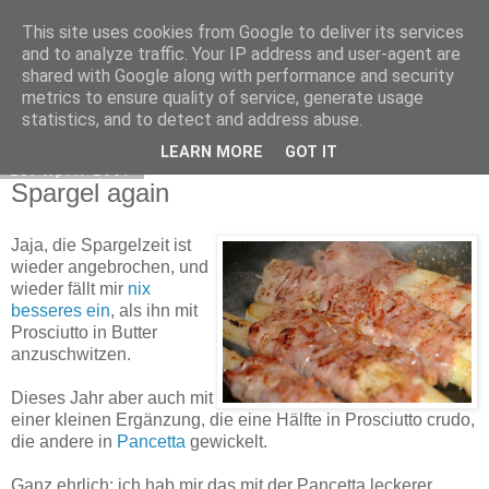
This site uses cookies from Google to deliver its services
Exec Mampf
and to analyze traffic. Your IP address and user-agent are
shared with Google along with performance and security
metrics to ensure quality of service, generate usage
statistics, and to detect and address abuse.
▼
LEARN MORE
GOT IT
28. April 2007
Spargel again
Jaja, die Spargelzeit ist
wieder angebrochen, und
wieder fällt mir
nix
besseres ein
, als ihn mit
Prosciutto in Butter
anzuschwitzen.
Dieses Jahr aber auch mit
einer kleinen Ergänzung, die eine Hälfte in Prosciutto crudo,
die andere in
Pancetta
gewickelt.
Ganz ehrlich: ich hab mir das mit der Pancetta leckerer