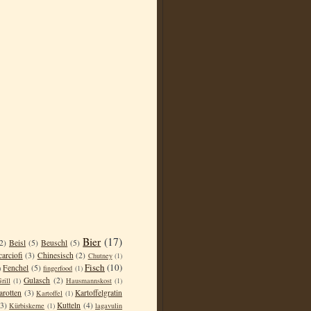
Bier
(17)
2)
Beisl
(5)
Beuschl
(5)
carciofi
(3)
Chinesisch
(2)
Chutney
(1)
Fisch
(10)
Fenchel
(5)
)
fingerfood
(1)
Gulasch
(2)
rill
(1)
Hausmannskost
(1)
arotten
(3)
Kartoffelgratin
Kartoffel
(1)
(3)
Kutteln
(4)
Kürbiskerne
(1)
lagavulin