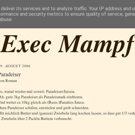
deliver its services and to analyze traffic. Your IP address and 
formance and security metrics to ensure quality of service, gen
abuse.
Exec Mampf
19. AUGUST 2006
Paradeiser
von
Roman
o, warad wieder mal soweit: Paradeiser-Saison.
.h. gute 3kg Paradeiser als Paradeismark einfrieren.
nd weiter ca 10kg gleich als (Basis-)Paradeis-Sauce.
azu Paradeiser schälen, entstielen und grob schneiden.
it reichlich Butter und (ganzen) Zwiebeln lang kochen lassen, so dass gut 1/3 ve
 Zwiebeln über 2 Packln Buttern verbraucht.