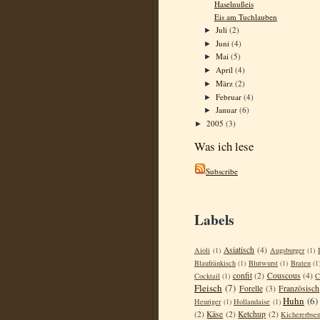
Haselnußeis
Eis am Tuchlauben
Juli
(2)
►
Juni
(4)
►
Mai
(5)
►
April
(4)
►
März
(2)
►
Februar
(4)
►
Januar
(6)
►
2005
(3)
►
Was ich lese
Subscribe
Labels
Asiatisch
(4)
Aioli
(1)
Augsburger
(1)
Blaufränkisch
(1)
Blutwurst
(1)
Braten
(1
confit
(2)
Couscous
(4)
Cocktail
(1)
C
Fleisch
(7)
Forelle
(3)
Französisch
Huhn
(6)
Heuriger
(1)
Hollandaise
(1)
(2)
Käse
(2)
Ketchup
(2)
Kichererbse