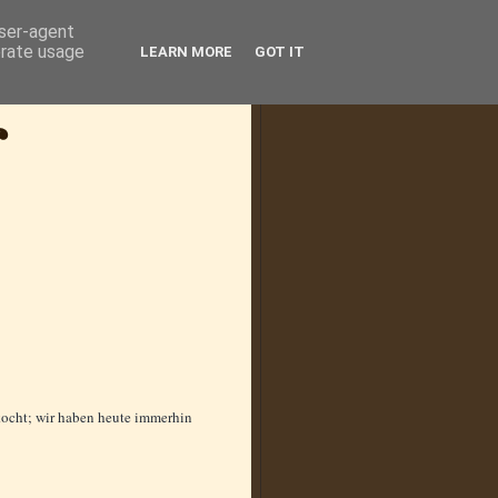
user-agent
erate usage
LEARN MORE
GOT IT
rkocht; wir haben heute immerhin