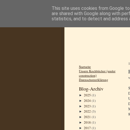
This site uses cookies from Google to 
are shared with Google along with per
statistics, and to detect and address 
Startseite
Unsere Kochbücher (under
construction)
Datenschutzerklärung
S
Blog-Archiv
D
2025
(1)
►
U
2024
(1)
►
D
2023
(1)
►
M
2022
(3)
►
8
2021
(1)
►
2018
(1)
►
2017
(1)
►