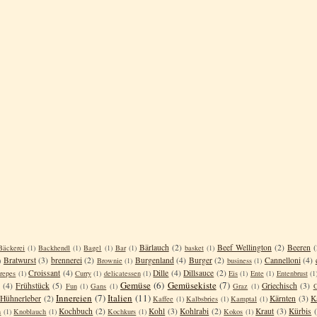
Bärlauch
(2)
Beef Wellington
(2)
Beeren
(
Bäckerei
(1)
Backhendl
(1)
Bagel
(1)
Bar
(1)
basket
(1)
Bratwurst
(3)
brennerei
(2)
Burgenland
(4)
Burger
(2)
Cannelloni
(4)
)
Brownie
(1)
business
(1)
Croissant
(4)
Dille
(4)
Dillsauce
(2)
repes
(1)
Curry
(1)
delicatessen
(1)
Eis
(1)
Ente
(1)
Entenbrust
(1
Gemüse
(6)
Gemüsekiste
(7)
(4)
Frühstück
(5)
Griechisch
(3)
Fun
(1)
Gans
(1)
Graz
(1)
G
Innereien
(7)
Italien
(11)
Hühnerleber
(2)
Kärnten
(3)
K
Kaffee
(1)
Kalbsbries
(1)
Kamptal
(1)
Kochbuch
(2)
Kohl
(3)
Kohlrabi
(2)
Kraut
(3)
Kürbis
n
(1)
Knoblauch
(1)
Kochkurs
(1)
Kokos
(1)