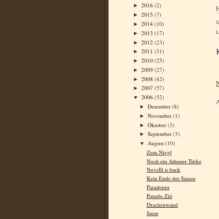
2016
(2)
►
H
2015
(7)
►
2014
(10)
►
2013
(17)
L
►
2012
(23)
►
2011
(31)
►
2010
(25)
►
2009
(27)
►
2008
(42)
►
N
2007
(57)
►
2006
(52)
▼
Dezember
(8)
►
November
(1)
►
Oktober
(3)
►
September
(3)
►
August
(10)
▼
Zum Niggl
Noch ein Athener Türke
Novelli is back
Kein Ende der Saison
Paradeiser
Pseudo Ziti
Drachenwand
Jause