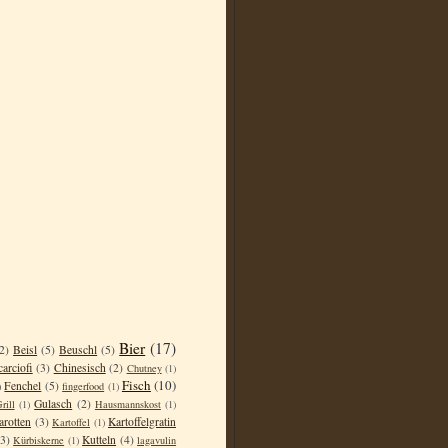
Bier
(17)
2)
Beisl
(5)
Beuschl
(5)
carciofi
(3)
Chinesisch
(2)
Chutney
(1)
Fisch
(10)
Fenchel
(5)
)
fingerfood
(1)
Gulasch
(2)
rill
(1)
Hausmannskost
(1)
arotten
(3)
Kartoffelgratin
Kartoffel
(1)
(3)
Kutteln
(4)
Kürbiskerne
(1)
lagavulin