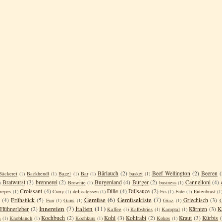
Bärlauch
(2)
Beef Wellington
(2)
Beeren
(
Bäckerei
(1)
Backhendl
(1)
Bagel
(1)
Bar
(1)
basket
(1)
Bratwurst
(3)
brennerei
(2)
Burgenland
(4)
Burger
(2)
Cannelloni
(4)
)
Brownie
(1)
business
(1)
Croissant
(4)
Dille
(4)
Dillsauce
(2)
repes
(1)
Curry
(1)
delicatessen
(1)
Eis
(1)
Ente
(1)
Entenbrust
(1
Gemüse
(6)
Gemüsekiste
(7)
(4)
Frühstück
(5)
Griechisch
(3)
Fun
(1)
Gans
(1)
Graz
(1)
G
Innereien
(7)
Italien
(11)
Hühnerleber
(2)
Kärnten
(3)
K
Kaffee
(1)
Kalbsbries
(1)
Kamptal
(1)
Kochbuch
(2)
Kohl
(3)
Kohlrabi
(2)
Kraut
(3)
Kürbis
n
(1)
Knoblauch
(1)
Kochkurs
(1)
Kokos
(1)