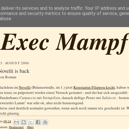
deliver its services and to analyze traffic. Your IP address and 
formance and security metrics to ensure quality of service, gen
abuse.
Exec Mampf
23. AUGUST 2006
Novelli is back
von
Roman
Nachdem im
Novelli
(Bräunerstraße, im 1.) jetzt
Konstantin Filippou kocht
, haben 
zu teuer, zu präpotent) wieder einen Versuch gestartet - und der hat sich ausgezahlt:
Wunderbares
Carpaccio mit Steinpilzen
, danach deftige
Penne mit Salsiccie
- besten
zweierlei Lamm" war sehr ok, aber nicht herausragend.
reise sind deutlich normaler geworden, wenn auch noch immer nix geschenkt ist. We
icht günstig.
Um
09:14
abels:
Restaurant
,
Wien