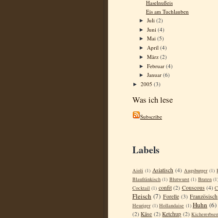
Haselnußeis
Eis am Tuchlauben
Juli
(2)
►
Juni
(4)
►
Mai
(5)
►
April
(4)
►
März
(2)
►
Februar
(4)
►
Januar
(6)
►
2005
(3)
►
Was ich lese
Subscribe
Labels
Asiatisch
(4)
Aioli
(1)
Augsburger
(1)
Blaufränkisch
(1)
Blutwurst
(1)
Braten
(1
confit
(2)
Couscous
(4)
Cocktail
(1)
C
Fleisch
(7)
Forelle
(3)
Französisch
Huhn
(6)
Heuriger
(1)
Hollandaise
(1)
(2)
Käse
(2)
Ketchup
(2)
Kichererbse