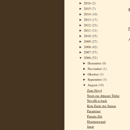
2016
(2)
►
2015
(7)
►
2014
(10)
►
2013
(17)
►
2012
(23)
►
N
2011
(31)
►
2010
(25)
►
2009
(27)
►
2008
(42)
►
2007
(57)
►
2006
(52)
▼
Dezember
(8)
►
November
(1)
►
Oktober
(3)
►
September
(3)
►
August
(10)
▼
Zum Niggl
Noch ein Athener Türke
Novelli is back
Kein Ende der Saison
Paradeiser
Pseudo Ziti
Drachenwand
Jause