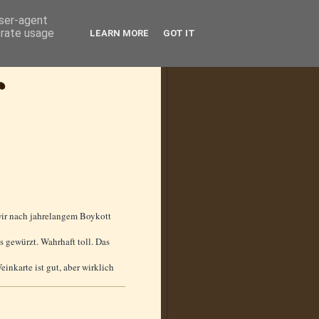
user-agent
erate usage
LEARN MORE
GOT IT
wir nach jahrelangem Boykott
s gewürzt. Wahrhaft toll. Das
inkarte ist gut, aber wirklich