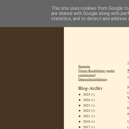
This site uses cookies from Google to 
are shared with Google along with per
statistics, and to detect and address 
Startseite
Unsere Kochbücher (under
construction)
Datenschutzerklärung
Blog-Archiv
(
2025
(1)
►
2024
(1)
►
"
2023
(1)
►
P
2022
(3)
►
n
2021
(1)
►
2018
(1)
►
2017
(1)
►
L