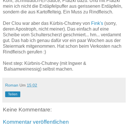
Kohl, Schnittlauch-Ei-Sauce, Platzki dazu. Und mit Platzki
mein ich nicht die Erdäpfelpuffer aus gerissenen Erdäpfeln,
sondern die aus Kartoffelteig. Ein Muss zu Rindfleisch.
Der Clou war aber das Kürbis-Chutney von
Fink's
(sorry,
deren Apostroph, nicht meiner). Das einfach auf eine
Scheibe vom Schulterscherzl geschmiert... hm... verdammt
gut. Das hab ich genau dafür vor ein paar Wochen aus der
Steiermark mitgenommen. Hat schon beim Verkosten nach
Rindfleisch gerufen :)
Next step: Kürbnis-Chutney (mit Ingwer &
Balsamweinessig) selbst machen.
Roman
Um
15:02
Teilen
Keine Kommentare:
Kommentar veröffentlichen