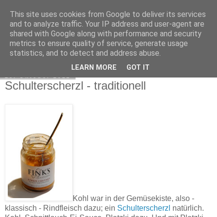
This site uses cookies from Google to deliver its services
Exec Mampf
and to analyze traffic. Your IP address and user-agent are
shared with Google along with performance and security
metrics to ensure quality of service, generate usage
statistics, and to detect and address abuse.
▼
LEARN MORE
GOT IT
26. Oktober 2012
Schulterscherzl - traditionell
Kohl war in der Gemüsekiste, also -
klassisch - Rindfleisch dazu; ein
Schulterscherzl
natürlich.