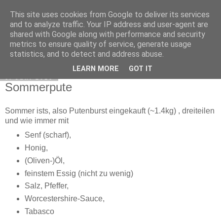
This site uses cookies from Google to deliver its services
Exec Mampf
and to analyze traffic. Your IP address and user-agent are
shared with Google along with performance and security
metrics to ensure quality of service, generate usage
statistics, and to detect and address abuse.
▼
LEARN MORE
GOT IT
6. Juni 2010
Sommerpute
Sommer ists, also Putenburst eingekauft (~1.4kg) , dreiteilen
und wie immer mit
Senf (scharf),
Honig,
(Oliven-)Öl,
feinstem Essig (nicht zu wenig)
Salz, Pfeffer,
Worcestershire-Sauce,
Tabasco