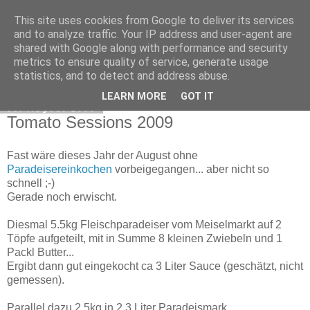
This site uses cookies from Google to deliver its services
Exec Mampf
and to analyze traffic. Your IP address and user-agent are
shared with Google along with performance and security
metrics to ensure quality of service, generate usage
statistics, and to detect and address abuse.
▼
LEARN MORE
GOT IT
30. August 2009
Tomato Sessions 2009
Fast wäre dieses Jahr der August ohne
Paradeisereinkochen
vorbeigegangen... aber nicht so
schnell ;-)
Gerade noch erwischt.
Diesmal 5.5kg Fleischparadeiser vom Meiselmarkt auf 2
Töpfe aufgeteilt, mit in Summe 8 kleinen Zwiebeln und 1
Packl Butter...
Ergibt dann gut eingekocht ca 3 Liter Sauce (geschätzt, nicht
gemessen).
Parallel dazu 2.5kg in 2.3 Liter Paradeismark...