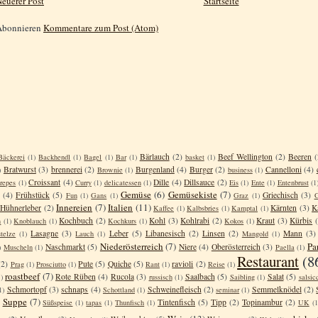
euerer Post
Startseite
Abonnieren
Kommentare zum Post (Atom)
Bärlauch
(2)
Beef Wellington
(2)
Beeren
(
Bäckerei
(1)
Backhendl
(1)
Bagel
(1)
Bar
(1)
basket
(1)
Bratwurst
(3)
brennerei
(2)
Burgenland
(4)
Burger
(2)
Cannelloni
(4)
)
Brownie
(1)
business
(1)
Croissant
(4)
Dille
(4)
Dillsauce
(2)
repes
(1)
Curry
(1)
delicatessen
(1)
Eis
(1)
Ente
(1)
Entenbrust
(1
Gemüse
(6)
Gemüsekiste
(7)
(4)
Frühstück
(5)
Griechisch
(3)
Fun
(1)
Gans
(1)
Graz
(1)
G
Innereien
(7)
Italien
(11)
Hühnerleber
(2)
Kärnten
(3)
K
Kaffee
(1)
Kalbsbries
(1)
Kamptal
(1)
Kochbuch
(2)
Kohl
(3)
Kohlrabi
(2)
Kraut
(3)
Kürbis
n
(1)
Knoblauch
(1)
Kochkurs
(1)
Kokos
(1)
Lasagne
(3)
Leber
(5)
Libanesisch
(2)
Linsen
(2)
Mann
(3)
telze
(1)
Lauch
(1)
Mangold
(1)
Niederösterreich
(7)
Pa
Naschmarkt
(5)
Niere
(4)
Oberösterreich
(3)
)
Muscheln
(1)
Paella
(1)
Restaurant
(8
(2)
Pute
(5)
Quiche
(5)
ravioli
(2)
Prag
(1)
Prosciutto
(1)
Rant
(1)
Reise
(1)
roastbeef
(7)
Rote Rüben
(4)
Rucola
(3)
Saalbach
(5)
Salat
(5)
)
russisch
(1)
Saibling
(1)
salsic
Schmortopf
(3)
schnaps
(4)
Schweinefleisch
(2)
Semmelknödel
(2)
1)
Schottland
(1)
seminar
(1)
Suppe
(7)
Tintenfisch
(5)
Tipp
(2)
Topinambur
(2)
Süßspeise
(1)
tapas
(1)
Thunfisch
(1)
UK
(1