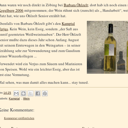
ann waren wir noch direkt in Zöbing bei
Barbara Öhlzelt
; dort hab ich noch einen
Kogelberg 2006
mitgenommen; der Wein rühmt sich (zurecht) als „ Handarbeit“, wei
latz hat, wie uns Öhlzelt Senior erzählt hat.
benfalls von Barbara Öhlzelt gibt’s den
Kamptal
erjus
. Kein Wein, kein Essig, sondern „der Saft aus
nreif geernteten Weißweintrauben“. Der Herr Öhlzelt
enior mußte dazu dieses Jahr schon Anfang August
it seinem Erntewagen in den Weingarten – in seiner
Erzählung sehr zur Verwunderung und zum Gaudium
einer Winzerkollegen ...
erwendet wird ein Verjus zum Säuern und Marinieren
on Speisen. Wohl wie ein leichter Essig, aber das ist
rst eine Vermutung.
al sehen, was man damit alles machen kann... stay tuned.
Um
14:25
abels:
Kamptal
,
Wein
Keine Kommentare:
Kommentar veröffentlichen