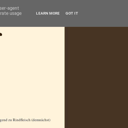
user-agent
erate usage
LEARN MORE
GOT IT
agend zu Rindfleisch (demnächst)