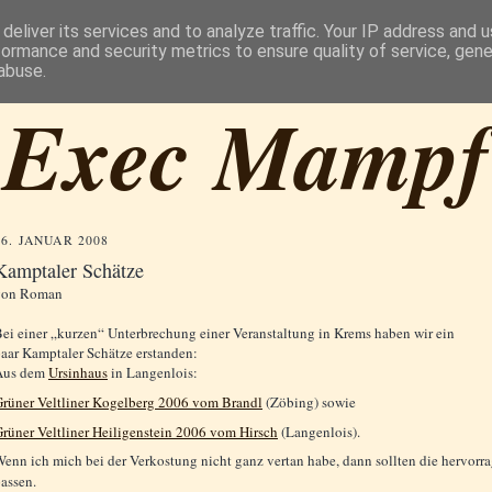
deliver its services and to analyze traffic. Your IP address and 
formance and security metrics to ensure quality of service, gen
abuse.
Exec Mampf
26. JANUAR 2008
Kamptaler Schätze
von
Roman
ei einer „kurzen“ Unterbrechung einer Veranstaltung in Krems haben wir ein
aar Kamptaler Schätze erstanden:
Aus dem
Ursinhaus
in Langenlois:
rüner Veltliner Kogelberg 2006 vom Brandl
(Zöbing) sowie
rüner Veltliner Heiligenstein 2006 vom Hirsch
(Langenlois).
enn ich mich bei der Verkostung nicht ganz vertan habe, dann sollten die hervorr
assen.