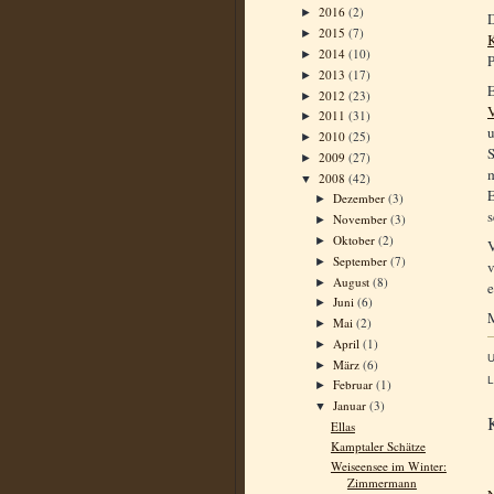
2016
(2)
►
D
2015
(7)
►
2014
(10)
►
P
2013
(17)
►
E
2012
(23)
►
V
2011
(31)
►
u
2010
(25)
►
S
2009
(27)
►
m
2008
(42)
▼
Dezember
(3)
►
s
November
(3)
►
Oktober
(2)
►
V
September
(7)
►
v
August
(8)
►
e
Juni
(6)
►
M
Mai
(2)
►
April
(1)
►
März
(6)
►
L
Februar
(1)
►
Januar
(3)
▼
Ellas
Kamptaler Schätze
Weiseensee im Winter:
Zimmermann