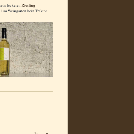
 sehr leckeren
Riesling
l im Weingarten kein Traktor