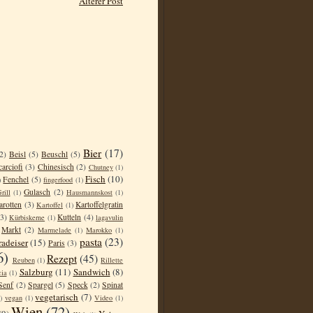
Älterer Post
Bier
(17)
2)
Beisl
(5)
Beuschl
(5)
carciofi
(3)
Chinesisch
(2)
Chutney
(1)
Fisch
(10)
Fenchel
(5)
)
fingerfood
(1)
Gulasch
(2)
rill
(1)
Hausmannskost
(1)
arotten
(3)
Kartoffelgratin
Kartoffel
(1)
(3)
Kutteln
(4)
Kürbiskerne
(1)
lagavulin
Markt
(2)
Marmelade
(1)
Marokko
(1)
pasta
(23)
radeiser
(15)
Paris
(3)
6)
Rezept
(45)
Reuben
(1)
Rillette
Salzburg
(11)
Sandwich
(8)
cia
(1)
Senf
(2)
Spargel
(5)
Speck
(2)
Spinat
vegetarisch
(7)
)
vegan
(1)
Video
(1)
Wien
(72)