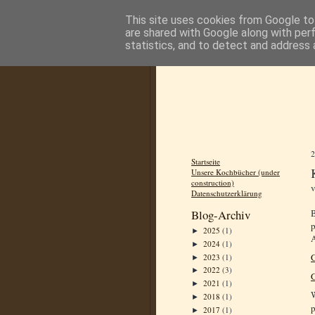
This site uses cookies from Google to 
are shared with Google along with per
statistics, and to detect and address 
Startseite
Unsere Kochbücher (under
construction)
Datenschutzerklärung
B
Blog-Archiv
p
2025
(1)
►
2024
(1)
►
G
2023
(1)
►
2022
(3)
►
G
2021
(1)
►
W
2018
(1)
►
p
2017
(1)
►