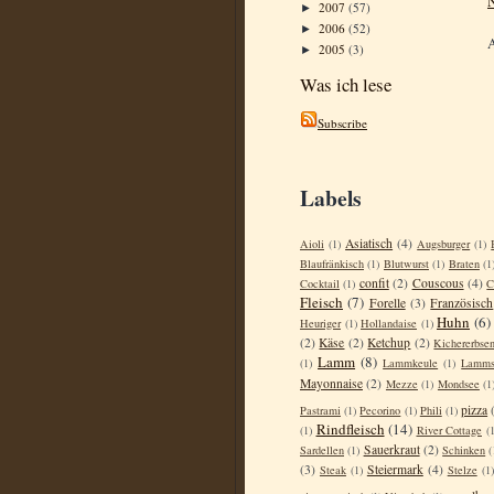
N
2007
(57)
►
2006
(52)
►
2005
(3)
►
Was ich lese
Subscribe
Labels
Asiatisch
(4)
Aioli
(1)
Augsburger
(1)
Blaufränkisch
(1)
Blutwurst
(1)
Braten
(1
confit
(2)
Couscous
(4)
Cocktail
(1)
C
Fleisch
(7)
Forelle
(3)
Französisch
Huhn
(6)
Heuriger
(1)
Hollandaise
(1)
(2)
Käse
(2)
Ketchup
(2)
Kichererbse
Lamm
(8)
(1)
Lammkeule
(1)
Lamms
Mayonnaise
(2)
Mezze
(1)
Mondsee
(1
pizza
Pastrami
(1)
Pecorino
(1)
Phili
(1)
Rindfleisch
(14)
(1)
River Cottage
(1
Sauerkraut
(2)
Sardellen
(1)
Schinken
(
(3)
Steiermark
(4)
Steak
(1)
Stelze
(1)