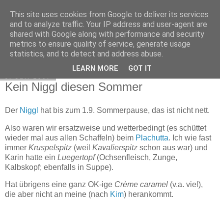
This site uses cookies from Google to deliver its services
Exec Mampf
and to analyze traffic. Your IP address and user-agent are
shared with Google along with performance and security
metrics to ensure quality of service, generate usage
statistics, and to detect and address abuse.
▼
LEARN MORE
GOT IT
9. Juli 2007
Kein Niggl diesen Sommer
Der
Niggl
hat bis zum 1.9. Sommerpause, das ist nicht nett.
Also waren wir ersatzweise und wetterbedingt (es schüttet
wieder mal aus allen Schaffeln) beim
Plachutta
. Ich wie fast
immer
Kruspelspitz
(weil
Kavalierspitz
schon aus war) und
Karin hatte ein
Luegertopf
(Ochsenfleisch, Zunge,
Kalbskopf; ebenfalls in Suppe).
Hat übrigens eine ganz OK-ige
Crème caramel
(v.a. viel),
die aber nicht an meine (nach
Kim
) herankommt.